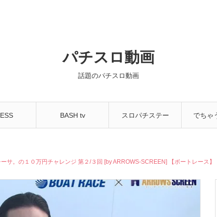
パチスロ動画
話題のパチスロ動画
ESS
BASH tv
スロパチステー
でちゃ
NNEL
ション
ちゃ
。の１０万円チャレンジ 第２/３回 [by ARROWS-SCREEN] 【ボートレース】