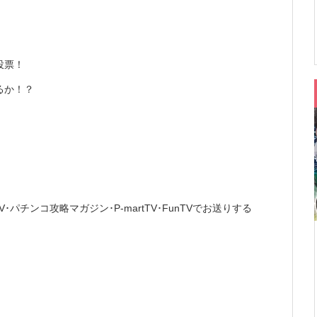
投票！
るか！？
!TV･パチンコ攻略マガジン･P-martTV･FunTVでお送りする