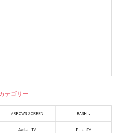
カテゴリー
ARROWS-SCREEN
BASH tv
Janbari.TV
P-martTV