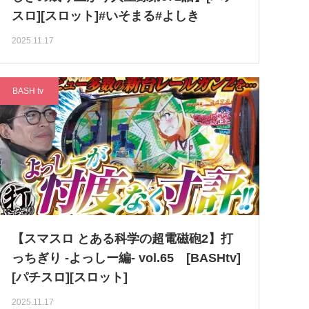
スロ][スロット]#いそまる#よしき
2025.11.17
BASH tv
【スマスロ とある科学の超電磁砲2】打
っちぎり -よっしー編- vol.65 [BASHtv]
[パチスロ][スロット]
2025.11.17