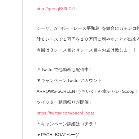
http://goo.gl/83LCt1
シーサ。が｢ボートレース平和島｣を舞台にガチンコ
計６レースで１万円を１０万円に増やすことが出来
今回は３レース目と４レース目をお届け致します！
＊Twitterで他動画も配信中！
▼キャンペーンTwitterアカウント
ARROWS-SCREEN･うちいくTV･幸チャレ･Scoop
ツイッター動画祭りが開催！
https://twitter.com/pachi_boat
＊キャンペーン詳細はコチラ！
▼PACHI BOATページ