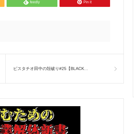
feedly
Pin it
ピスタチオ田中の殻破り#25【BLACK…