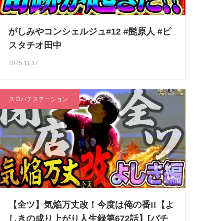
がしみやコンシェルジュ#12 #髭原人 #ピ
スタチオ田中
2025.11.17
スロパチステーション
【全ツ】気焔万丈改！今度は俺の番!!【よ
しきの成り上がり人生録第672話】[パチ