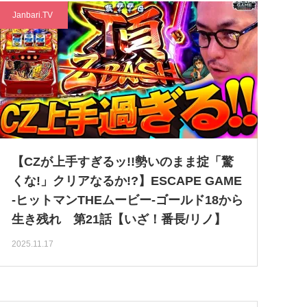
Janbari.TV
【CZが上手すぎるッ!!勢いのまま掟「驚
くな!」クリアなるか!?】ESCAPE GAME
-ヒットマンTHEムービー-ゴールド18から
生き残れ 第21話【いざ！番長/リノ】
2025.11.17