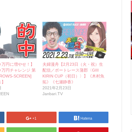
０万円に増やせ！】
夫婦漫舟【2月23日（火・祝）生
０万円チャレンジ 第
配信／ボートレース蒲郡〈GIII
RROWS-SCREEN]
KIRIN CUP（初日）〉】《木村魚
ス】
拓》《七瀬静香》
日
2021年2月23日
REEN
Janbari.TV
+1
Hatena