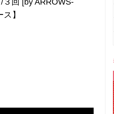
回 [by ARROWS-
レース】