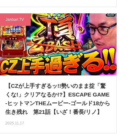
Janbari.TV
【CZが上手すぎるッ!!勢いのまま掟「驚
くな!」クリアなるか!?】ESCAPE GAME
-ヒットマンTHEムービー-ゴールド18から
生き残れ 第21話【いざ！番長/リノ】
2025.11.17