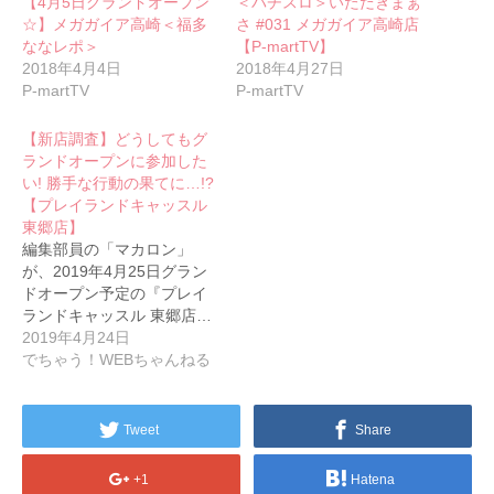
【4月5日グランドオープン
＜パチスロ＞いただきまぁ
☆】メガガイア高崎＜福多
さ #031 メガガイア高崎店
ななレポ＞
【P-martTV】
2018年4月4日
2018年4月27日
P-martTV
P-martTV
【新店調査】どうしてもグ
ランドオープンに参加した
い! 勝手な行動の果てに…!?
【プレイランドキャッスル
東郷店】
編集部員の「マカロン」
が、2019年4月25日グラン
ドオープン予定の『プレイ
ランドキャッスル 東郷店…
2019年4月24日
でちゃう！WEBちゃんねる
Tweet
Share
+1
Hatena