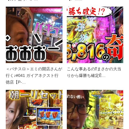
＜パチスロ＞エミの開店さんが
こんな事あるの⁉まさかの大当
行く♪#041 ガイアネクスト行
りから爆勝ち確定Ȅ…
徳店【P-…