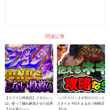
関連記事
【スマスロ簡単説】メダルいっ
＜パチスロ＞ネギ坊のスロット
ぱい使って穢れ解放させた結果
スタイル #314 まるみつ鶴崎店
【ガチ盛りハン…
【P-m…