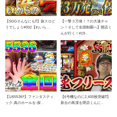
【SGGそんなにも⁉】旅スロど
【一撃３万発！？の大連チャ
うでしょう#002【れいら…
ン！そして全国制覇へ】開店く
んが行く！#19…
【1/65536‼】ファンタスティ
【6号機なのに2,400枚突破⁉】
ック-真のホールを-探…
新台の島漢を閉店くんに…