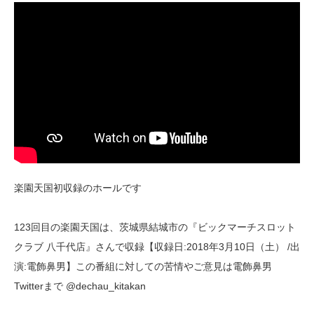
楽園天国初収録のホールです
123回目の楽園天国は、茨城県結城市の『ビックマーチスロット
クラブ 八千代店』さんで収録【収録日:2018年3月10日（土） /出
演:電飾鼻男】この番組に対しての苦情やご意見は電飾鼻男
Twitterまで @dechau_kitakan