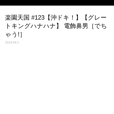
楽園天国 #123【沖ドキ！】【グレー
トキングハナハナ】 電飾鼻男［でち
ゃう!］
2018.04.1