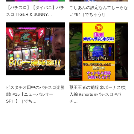
【パチスロ】【タイバニ】パチ
こしあんの設定なんてしーらな
スロ TIGER & BUNNY…
い#84［でちゃう!］
ピスタチオ田中のパチスロ楽勝
獣王王者の覚醒 象ボーナス!突
部! #15【ニューパルサー
入編 #shorts #パチスロ #パ
SPⅡ】［でち…
チ…