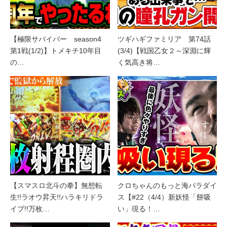
【極限サバイバー season4
ツギハギファミリア 第74話
第1戦(1/2)】トメキチ10年目
(3/4)【戦国乙女２～深淵に輝
の…
く気高き将…
【スマスロ北斗の拳】無想転
クロちゃんのもっと海パラダイ
生!!ラオウ昇天!!ハラキリドラ
ス【#22（4/4）新妖怪「餅吸
イブ!!万枚…
い」現る！…