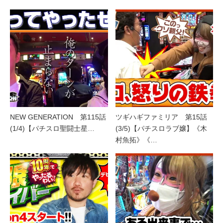
NEW GENERATION 第115話
ツギハギファミリア 第15話
(1/4)【パチスロ聖闘士星…
(3/5)【パチスロラブ嬢】《木
村魚拓》《…