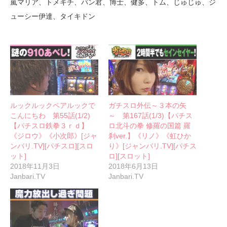
嵐マリア、トメキチ、パン君、博士、健多、トム、じゅじゅ、ジ
ューシー伊達、タイキドン
ルックルックペアルックで
ガチスロ外伝～３本の矢
こんにちわ 第55話(1/2)
～ 第167話(1/3)【パチス
【パチスロ鉄拳３ｒｄ】
ロ北斗の拳 修羅の国篇 羅
《ジロウ》《小次郎》[ジャ
刹ver.】《リノ》《虹ひか
ンバリ.TV][パチスロ][スロ
り》[ジャンバリ.TV][パチス
ット]
ロ][スロット]
2018年11月3日
2018年6月13日
Janbari.TV
Janbari.TV