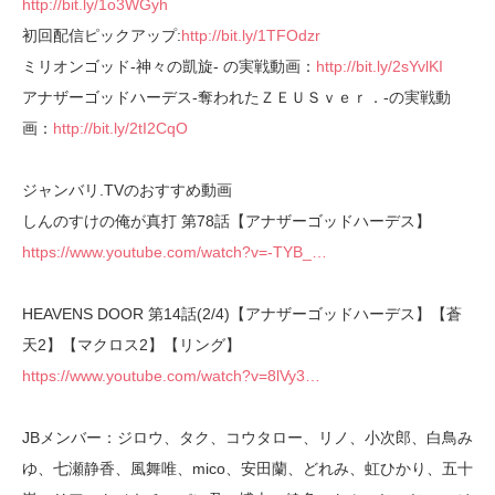
http://bit.ly/1o3WGyh
初回配信ピックアップ:
http://bit.ly/1TFOdzr
ミリオンゴッド‐神々の凱旋‐ の実戦動画：
http://bit.ly/2sYvlKI
アナザーゴッドハーデス-奪われたＺＥＵＳｖｅｒ．-の実戦動
画：
http://bit.ly/2tI2CqO
ジャンバリ.TVのおすすめ動画
しんのすけの俺が真打 第78話【アナザーゴッドハーデス】
https://www.youtube.com/watch?v=-TYB_…
HEAVENS DOOR 第14話(2/4)【アナザーゴッドハーデス】【蒼
天2】【マクロス2】【リング】
https://www.youtube.com/watch?v=8lVy3…
JBメンバー：ジロウ、タク、コウタロー、リノ、小次郎、白鳥み
ゆ、七瀬静香、風舞唯、mico、安田蘭、どれみ、虹ひかり、五十