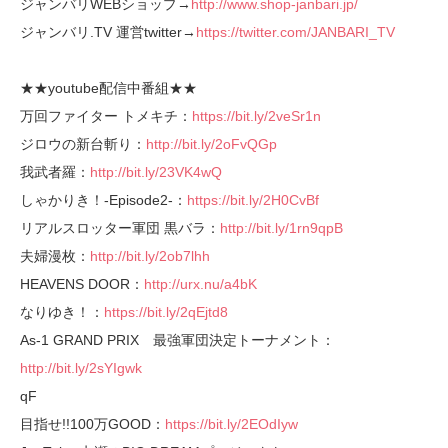
ジャンバリWEBショップ→
http://www.shop-janbari.jp/
ジャンバリ.TV 運営twitter→
https://twitter.com/JANBARI_TV
★★youtube配信中番組★★
万回ファイター トメキチ：
https://bit.ly/2veSr1n
ジロウの新台斬り：
http://bit.ly/2oFvQGp
我武者羅：
http://bit.ly/23VK4wQ
しゃかりき！-Episode2-：
https://bit.ly/2H0CvBf
リアルスロッター軍団 黒バラ：
http://bit.ly/1rn9qpB
夫婦漫枚：
http://bit.ly/2ob7lhh
HEAVENS DOOR：
http://urx.nu/a4bK
なりゆき！：
https://bit.ly/2qEjtd8
As-1 GRAND PRIX 最強軍団決定トーナメント：
http://bit.ly/2sYIgwk
qF
目指せ!!100万GOOD：
https://bit.ly/2EOdIyw