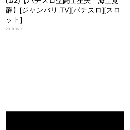
(1/2)【パチスロ聖闘士星矢 海皇覚
醒】[ジャンバリ.TV][パチスロ][スロ
ット]
2018.06.9