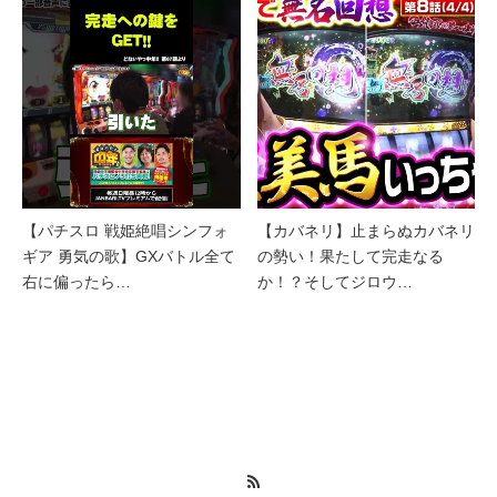
【パチスロ 戦姫絶唱シンフォ
【カバネリ】止まらぬカバネリ
ギア 勇気の歌】GXバトル全て
の勢い！果たして完走なる
右に偏ったら…
か！？そしてジロウ…
RSS