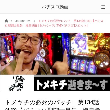
パチスロ動画
ホーム
Janbari.TV
トメキチの必死のパッチ 第134話 (1/2)【パチス
ロ聖闘士星矢 海皇覚醒】[ジャンバリ.TV][パチスロ][スロット]
トメキチの必死のパッチ 第134話