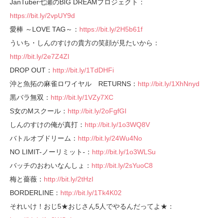
JanTuber七瀬のBIG DREAMプロジェクト：
https://bit.ly/2vpUY9d
愛棒 ～LOVE TAG～：
https://bit.ly/2H5b61f
ういち・しんのすけの貴方の笑顔が見たいから：
http://bit.ly/2e7Z4Zl
DROP OUT：
http://bit.ly/1TdDHFi
沖と魚拓の麻雀ロワイヤル RETURNS：
http://bit.ly/1XhNnyd
黒バラ無双：
http://bit.ly/1VZy7XC
S女のMスクール：
http://bit.ly/2oFgfGI
しんのすけの俺が真打：
http://bit.ly/1o3WQ8V
バトルオブドリーム：
http://bit.ly/24Wu4No
NO LIMIT-ノーリミット-：
http://bit.ly/1o3WLSu
バッチのおわいなんしょ：
http://bit.ly/2sYuoC8
梅と薔薇：
http://bit.ly/2tHzI
BORDERLINE：
http://bit.ly/1Tk4K02
それいけ！おじ5★おじさん5人でやるんだってよ★：