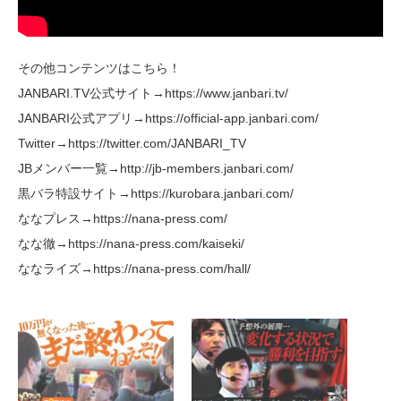
その他コンテンツはこちら！
JANBARI.TV公式サイト→https://www.janbari.tv/
JANBARI公式アプリ→https://official-app.janbari.com/
Twitter→https://twitter.com/JANBARI_TV
JBメンバー一覧→http://jb-members.janbari.com/
黒バラ特設サイト→https://kurobara.janbari.com/
ななプレス→https://nana-press.com/
なな徹→https://nana-press.com/kaiseki/
ななライズ→https://nana-press.com/hall/