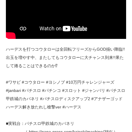
ハーデスを打つコウタローは全回転フリーズからGOD揃い降臨!!
出玉を増やす中、またしてもコウタローに大チャンス到来!!果た
して捲ることはできるのか⁉
#ワサビ #コウタロー #ヨシノブ #10万円チャレンジャーズ
#janbari #パチスロ #パチンコ #スロット #ジャンバリ #パチスロ
甲鉄城のカバネリ #パチスロディスクアップ2 #アナザーゴッド
ハーデス解き放たれし槍撃ver #ハーデス
■実戦台：パチスロ甲鉄城のカバネリ
（ https://nana-press.com/kaiseki/machine/384/ ）