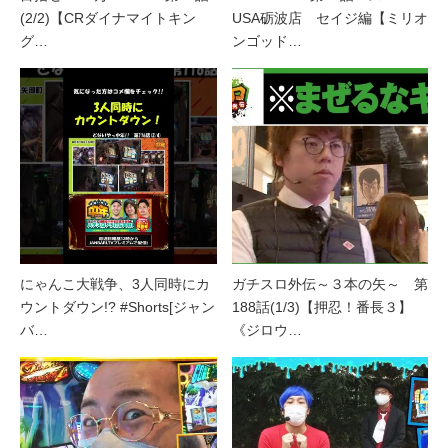
(2/2)【CRダイナマイトキン
USA砺波店 セイジ編【ミリオ
グ…
ンゴッド…
にゃんこ大戦争、3人同時にカ
ガチスロ外伝～３本の矢～ 第
ウントダウン!? #Shorts[ジャン
188話(1/3)【押忍！番長３】
バ…
《ジロウ…