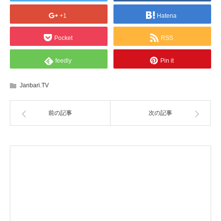
+1
Hatena
Pocket
RSS
feedly
Pin it
Janbari.TV
前の記事
次の記事