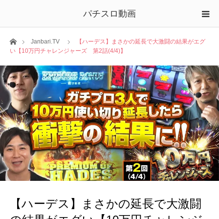
パチスロ動画
ホーム
Janbari.TV
【ハーデス】まさかの延長で大激闘の結果がエグ
い【10万円チャレンジャーズ 第2話(4/4)】
【ハーデス】まさかの延長で大激闘