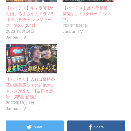
【ハーデス】ギャラ0円か
【ハーデス】黒バラ超極
ら始まるまさかのドラマ!!
第3話【コウタロー ヨシノ
【10万円チャレンジャー
ブ】
ズ 第2話(3/4)】
2023年9月4日
2023年8月14日
Janbari.TV
Janbari.TV
【カバネリ】入れば爆勝必
至の裏美馬ＳＴの超絶大チ
ャンスが来た!!【吉田と黒
岩 第5話 前編】
2023年10月1日
Janbari.TV
Tweet
Share