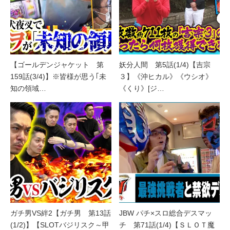
【ゴールデンジャケット 第
妖分人間 第5話(1/4)【吉宗
159話(3/4)】※皆様が思う｢未
３】《沖ヒカル》《ウシオ》
知の領域…
《くり》[ジ…
ガチ男VS絆2【ガチ男 第13話
JBW パチ×スロ総合デスマッ
(1/2)】【SLOTバジリスク～甲
チ 第71話(1/4)【ＳＬＯＴ魔