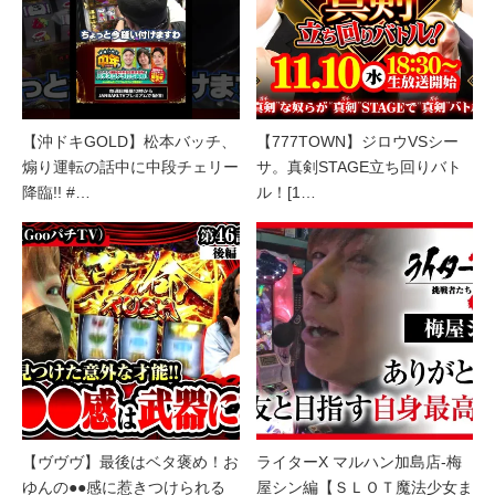
【沖ドキGOLD】松本バッチ、
【777TOWN】ジロウVSシー
煽り運転の話中に中段チェリー
サ。真剣STAGE立ち回りバト
降臨!! #…
ル！[1…
【ヴヴヴ】最後はベタ褒め！お
ライターX マルハン加島店-梅
ゆんの●●感に惹きつけられる
屋シン編【ＳＬＯＴ魔法少女ま