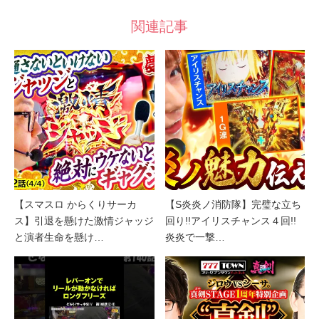
関連記事
【スマスロ からくりサーカ
【S炎炎ノ消防隊】完璧な立ち
ス】引退を懸けた激情ジャッジ
回り!!アイリスチャンス４回!!
と演者生命を懸け…
炎炎で一撃…