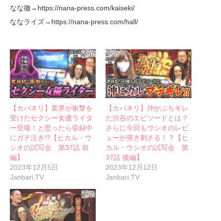
なな徹→https://nana-press.com/kaiseki/
ななライズ→https://nana-press.com/hall/
【カバネリ】業界が衝撃を
【カバネリ】沖がぶちギレ
受けたセクシー女優ライタ
た渋谷のエピソードとは？
ー登場！と思ったら収録中
さらに今回もウシオのレビ
にガチ泣き!?【ヒカル・ウ
ューが突き刺さる！？【ヒ
シオの試写会 第37話 前
カル・ウシオの試写会 第
編】
37話 後編】
2023年12月5日
2023年12月12日
Janbari.TV
Janbari.TV