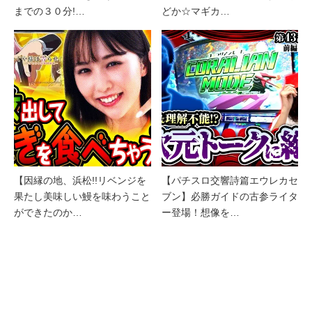
までの３０分!…
どか☆マギカ…
【因縁の地、浜松!!リベンジを
【パチスロ交響詩篇エウレカセ
果たし美味しい鰻を味わうこと
ブン】必勝ガイドの古参ライタ
ができたのか…
ー登場！想像を…