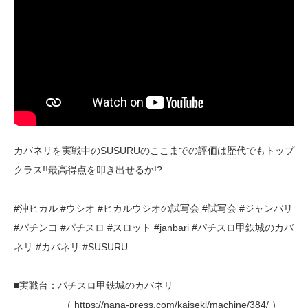
カバネリを実戦中のSUSURUのここまでの評価は歴代でもトップ
クラス!!最高得点を叩き出せるか!?
#沖ヒカル #ウシオ #ヒカルウシオの試写会 #試写会 #ジャンバリ
#パチンコ #パチスロ #スロット #janbari #パチスロ甲鉄城のカバ
ネリ #カバネリ #SUSURU
■実戦台：パチスロ甲鉄城のカバネリ
（ https://nana-press.com/kaiseki/machine/384/ ）