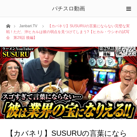
パチスロ動画
ホーム
Janbari.TV
【カバネリ】SUSURUの言葉にならない完璧な実
戦！ただ、沖ヒカルは彼の弱点を見つけてしまう?【ヒカル・ウシオの試写
会 第29話 後編】
【カバネリ】SUSURUの言葉になら