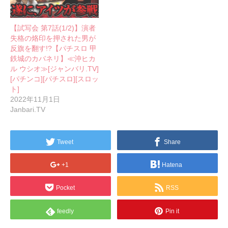
【試写会 第7話(1/2)】演者
失格の烙印を押された男が
反旗を翻す!?【パチスロ 甲
鉄城のカバネリ】≪沖ヒカ
ル ウシオ≫[ジャンバリ.TV]
[パチンコ][パチスロ][スロッ
ト]
2022年11月1日
Janbari.TV
Tweet
Share
+1
Hatena
Pocket
RSS
feedly
Pin it