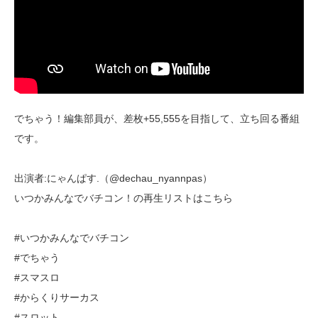
でちゃう！編集部員が、差枚+55,555を目指して、立ち回る番組
です。
出演者:にゃんぱす.（@dechau_nyannpas）
いつかみんなでバチコン！の再生リストはこちら
#いつかみんなでバチコン
#でちゃう
#スマスロ
#からくりサーカス
#スロット