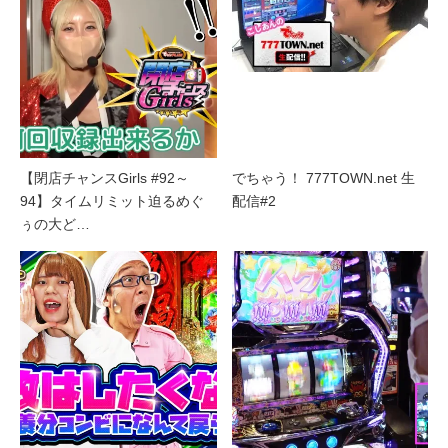
【閉店チャンスGirls #92～
でちゃう！ 777TOWN.net 生
94】タイムリミット迫るめぐ
配信#2
ぅの大ど…