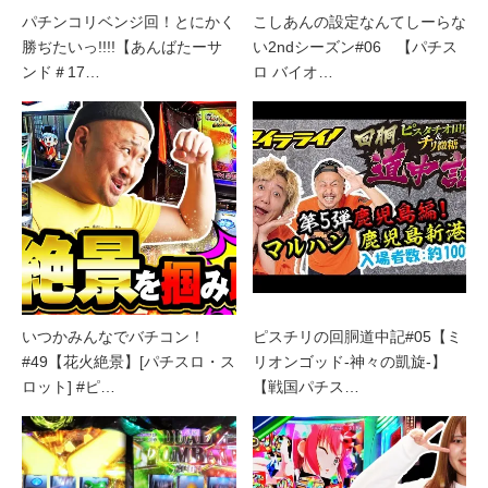
パチンコリベンジ回！とにかく
こしあんの設定なんてしーらな
勝ぢたいっ!!!!【あんばたーサ
い2ndシーズン#06 【パチス
ンド＃17…
ロ バイオ…
いつかみんなでバチコン！
ピスチリの回胴道中記#05【ミ
#49【花火絶景】[パチスロ・ス
リオンゴッド-神々の凱旋-】
ロット] #ピ…
【戦国パチス…