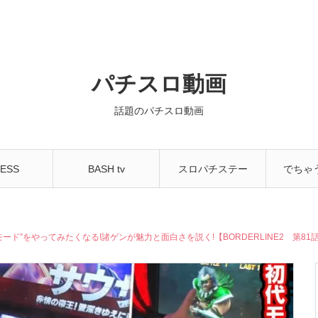
パチスロ動画
話題のパチスロ動画
ESS
BASH tv
スロパチステー
でちゃ
NNEL
ション
ちゃ
ド”をやってみたくなる!諸ゲンが魅力と面白さを説く!【BORDERLINE2 第81