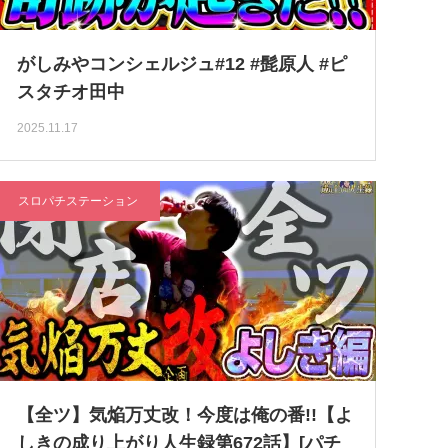
がしみやコンシェルジュ#12 #髭原人 #ピ
スタチオ田中
2025.11.17
スロパチステーション
【全ツ】気焔万丈改！今度は俺の番!!【よ
しきの成り上がり人生録第672話】[パチ