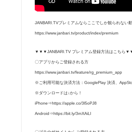
JANBARI.TVプレミアムならここでしか観られな
https://www.janbari.tv/product/index/premium
▼▼▼JANBARI.TV プレミアム登録方法はこちら▼
〇アプリからご登録される方
https://www.janbari.tv/feature/rg_premium_app
※ご利用可能な決済方法：GooglePlay 決済、AppSto
※ダウンロードは↓から！
iPhone⇒https://apple.co/3l5oPJ8
Android⇒https://bit.ly/3mXAiLl