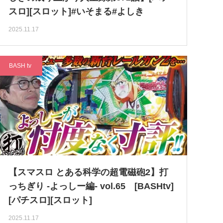
スロ][スロット]#いそまる#よしき
2025.11.17
BASH tv
【スマスロ とある科学の超電磁砲2】打
っちぎり -よっしー編- vol.65 [BASHtv]
[パチスロ][スロット]
2025.11.17