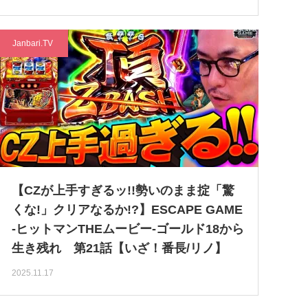
Janbari.TV
【CZが上手すぎるッ!!勢いのまま掟「驚
くな!」クリアなるか!?】ESCAPE GAME
-ヒットマンTHEムービー-ゴールド18から
生き残れ 第21話【いざ！番長/リノ】
2025.11.17