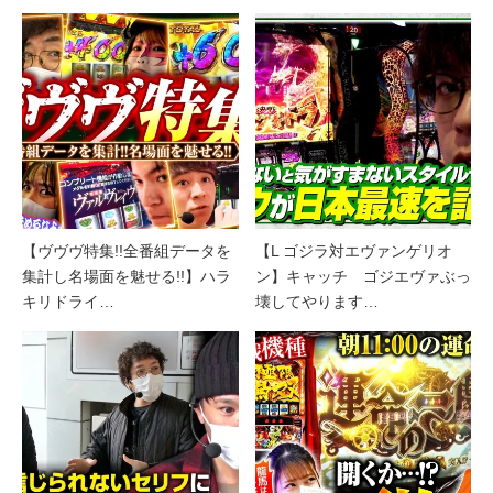
【ヴヴヴ特集!!全番組データを
【L ゴジラ対エヴァンゲリオ
集計し名場面を魅せる!!】ハラ
ン】キャッチ ゴジエヴァぶっ
キリドライ…
壊してやります…