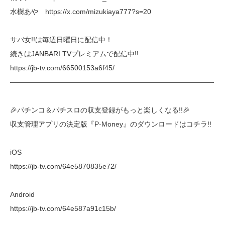
水樹あや https://x.com/mizukiaya777?s=20
サバ女!!は毎週日曜日に配信中！
続きはJANBARI.TVプレミアムで配信中!!
https://jb-tv.com/66500153a6f45/
―――――――――――――――――――――――――――――
🎉パチンコ＆パチスロの収支登録がもっと楽しくなる!!🎉
収支管理アプリの決定版『P-Money』のダウンロードはコチラ!!
iOS
https://jb-tv.com/64e5870835e72/
Android
https://jb-tv.com/64e587a91c15b/