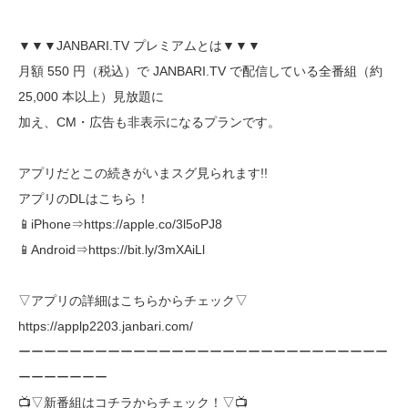
▼▼▼JANBARI.TV プレミアムとは▼▼▼
月額 550 円（税込）で JANBARI.TV で配信している全番組（約
25,000 本以上）見放題に
加え、CM・広告も非表示になるプランです。
アプリだとこの続きがいまスグ見られます!!
アプリのDLはこちら！
📱iPhone⇒https://apple.co/3l5oPJ8
📱Android⇒https://bit.ly/3mXAiLl
▽アプリの詳細はこちらからチェック▽
https://applp2203.janbari.com/
ーーーーーーーーーーーーーーーーーーーーーーーーーーーーー
ーーーーーーー
📺▽新番組はコチラからチェック！▽📺