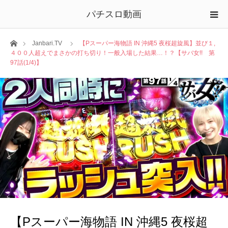
パチスロ動画
ホーム
Janbari.TV
【Pスーパー海物語 IN 沖縄5 夜桜超旋風】並び１,
４００人超えでまさかの打ち切り！一般入場した結果…！？【サバ女!! 第
97話(1/4)】
【Pスーパー海物語 IN 沖縄5 夜桜超