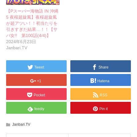
【Pスーパー海物語 IN 沖縄
5 夜桜超旋風】夜桜超旋風
が超アツい！！初当たりを
引きすぎた結果…！！【サ
バ女!! 第100話(4/4)】
2024年6月23日
Janbari.TV
Tweet
Share
+1
Hatena
Pocket
RSS
feedly
Pin it
Janbari.TV