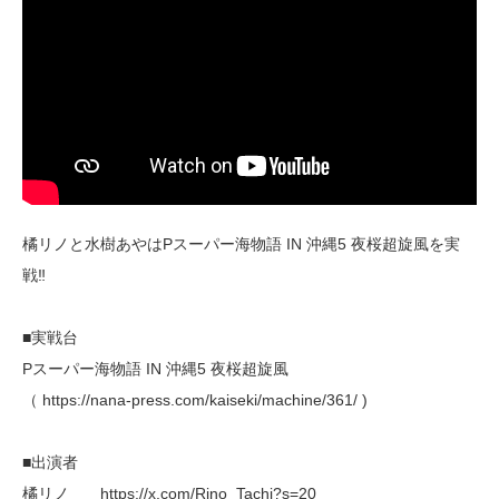
橘リノと水樹あやはPスーパー海物語 IN 沖縄5 夜桜超旋風を実
戦‼
■実戦台
Pスーパー海物語 IN 沖縄5 夜桜超旋風
（ https://nana-press.com/kaiseki/machine/361/ )
■出演者
橘リノ https://x.com/Rino_Tachi?s=20