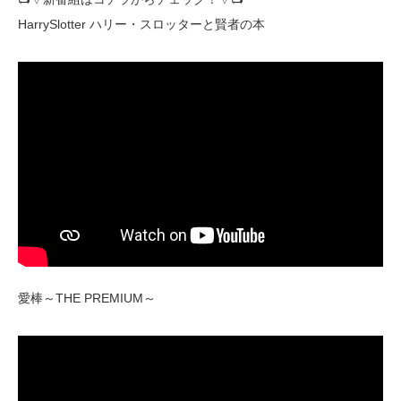
HarrySlotter ハリー・スロッターと賢者の本
愛棒～THE PREMIUM～