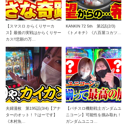
【スマスロ からくりサーカ
KANKIN 72 5th 第2話(2/3)
ス】最後の実戦はからくりサー
《トメキチ》《八百屋コカツ…
カス!!悲願の万…
夫婦漫枚 第195話(3/4)【アナ
【パチスロ機動戦士ガンダムユ
ターのオット！？はーです】
ニコーン】可能性を掴み取れ！
《木村魚…
ガンダムユニコ…