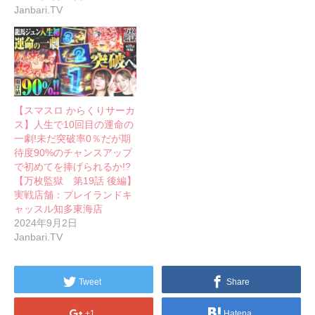
Janbari.TV
【スマスロ からくりサーカ
ス】人生で10回目の運命の
一劇!未だ突破率0％だが期
待度90%のチャンスアップ
で初めてを捧げられるか!?
【万枚監獄 第19話 後編】
実戦店舗：プレイランドキ
ャッスル知多東海店
2024年9月2日
Janbari.TV
Tweet
Share
+1
Hatena