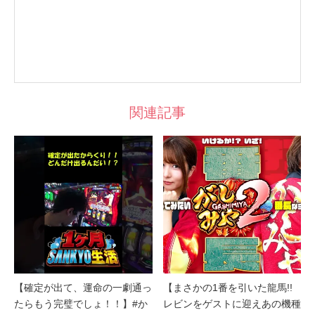
関連記事
【確定が出て、運命の一劇通っ
【まさかの1番を引いた龍馬!!
たらもう完璧でしょ！！】#か
レビンをゲストに迎えあの機種