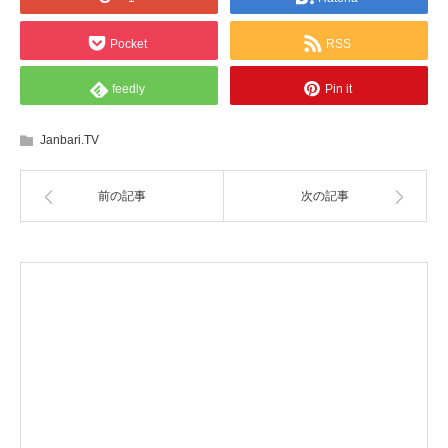
Pocket
RSS
feedly
Pin it
Janbari.TV
前の記事
次の記事