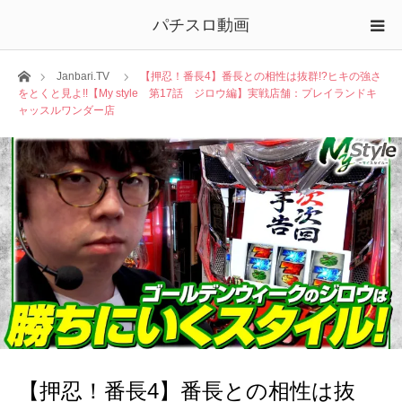
パチスロ動画
ホーム
Janbari.TV
【押忍！番長4】番長との相性は抜群!?ヒキの強さ
をとくと見よ!!【My style 第17話 ジロウ編】実戦店舗：プレイランドキ
ャッスルワンダー店
【押忍！番長4】番長との相性は抜