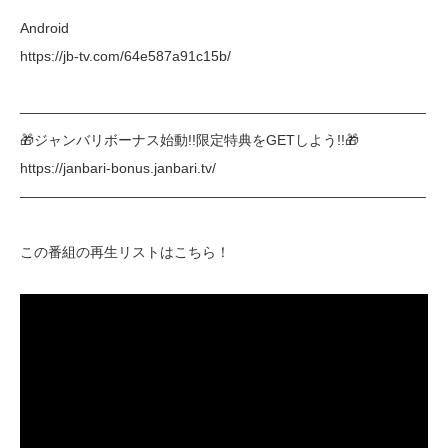
Android
https://jb-tv.com/64e587a91c15b/
―――――――――――――――――――――――――――――
🎁ジャンバリボーナス始動!!限定特典をGETしよう!!🎁
https://janbari-bonus.janbari.tv/
―――――――――――――――――――――――――――――
この番組の再生リストはこちら！