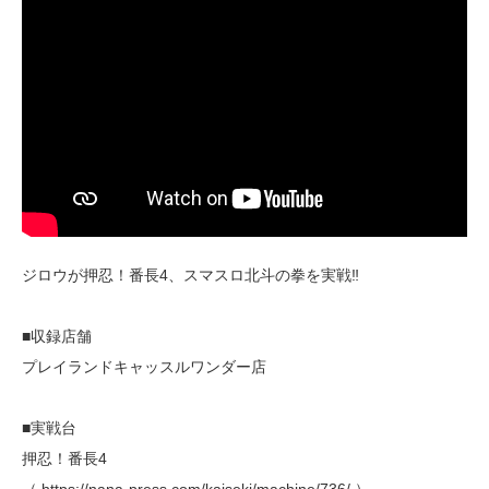
ジロウが押忍！番長4、スマスロ北斗の拳を実戦‼
■収録店舗
プレイランドキャッスルワンダー店
■実戦台
押忍！番長4