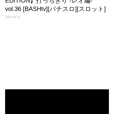
EDITION】打っちぎり -レオ編-
vol.36 [BASHtv][パチスロ][スロット]
2024.06.11