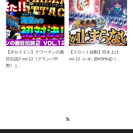
【ポセイドン】クワーマンの最
【スロット始動】叩き上げ
狂伝説2 vol.12《グランパ中
vol.12 -レオ- [BASHtv][パ…
野》 […
RSS