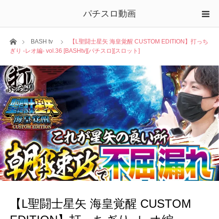
パチスロ動画
ホーム
BASH tv
【L聖闘士星矢 海皇覚醒 CUSTOM EDITION】打っち
ぎり -レオ編- vol.36 [BASHtv][パチスロ][スロット]
【L聖闘士星矢 海皇覚醒 CUSTOM