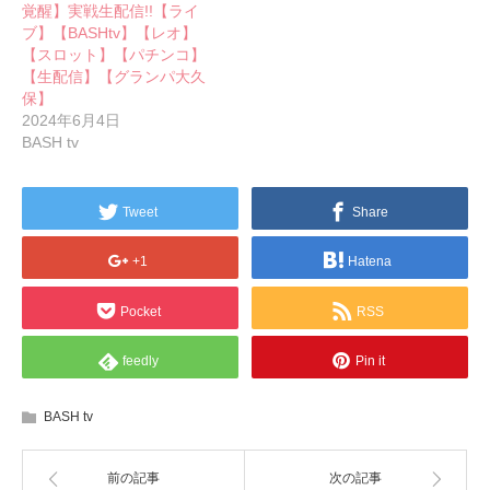
覚醒】実戦生配信!!【ライ
ブ】【BASHtv】【レオ】
【スロット】【パチンコ】
【生配信】【グランパ大久
保】
2024年6月4日
BASH tv
Tweet
Share
+1
Hatena
Pocket
RSS
feedly
Pin it
BASH tv
前の記事
次の記事