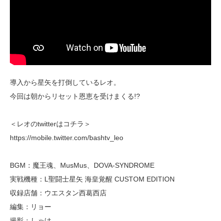
導入から星矢を打倒しているレオ。
今回は朝からリセット恩恵を受けまくる!?
＜レオのtwitterはコチラ＞
https://mobile.twitter.com/bashtv_leo
BGM：魔王魂、MusMus、DOVA-SYNDROME
実戦機種：L聖闘士星矢 海皇覚醒 CUSTOM EDITION
収録店舗：ウエスタン西葛西店
編集：リョー
撮影：しゃけ