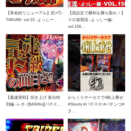
【革命的リニューアル】匠×巧-
【高設定で勝利を勝ち取れ！】
TAKUMI- vol.33 -よっしー…
スロ道我流 -よっしー編-
vol.156…
【最速実戦】叩き上げ 新台特
からくりサーカスで4桁上乗せ
別編 -レオ- [BASHtv][パチス…
#Shorts #パチスロ #パチンコ#
さ…