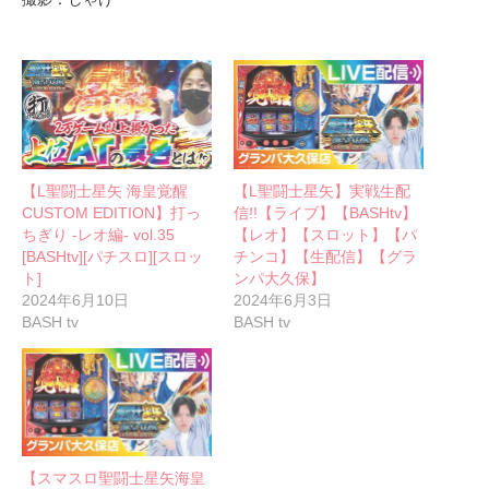
【L聖闘士星矢 海皇覚醒
【L聖闘士星矢】実戦生配
CUSTOM EDITION】打っ
信!!【ライブ】【BASHtv】
ちぎり -レオ編- vol.35
【レオ】【スロット】【パ
[BASHtv][パチスロ][スロッ
チンコ】【生配信】【グラ
ト]
ンパ大久保】
2024年6月10日
2024年6月3日
BASH tv
BASH tv
【スマスロ聖闘士星矢海皇