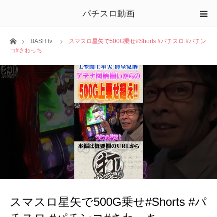
パチスロ動画
ホーム
BASH tv
スマスロ星矢で500G乗せ#Shorts #パチスロ #パチン
コ#さわっち
スマスロ星矢で500G乗せ#Shorts #パ