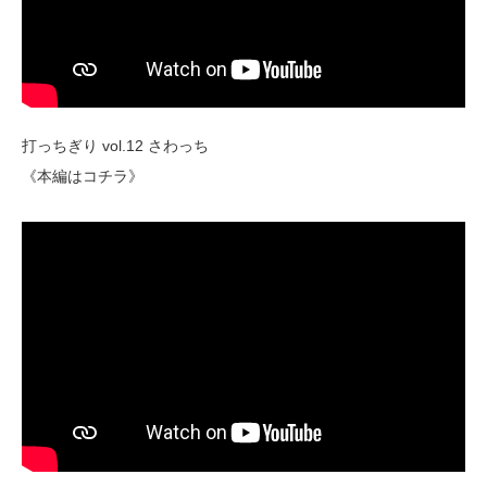
打っちぎり vol.12 さわっち
《本編はコチラ》