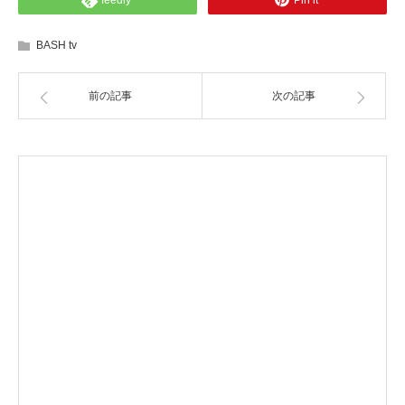
BASH tv
前の記事
次の記事