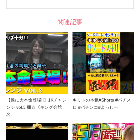
関連記事
【遂に大本命登場!!】1Kチャレ
キリトの本気#Shorts #パチス
ンジ vol.3 楓☆《キング会館
ロ #パチンコ#よっしー
名…