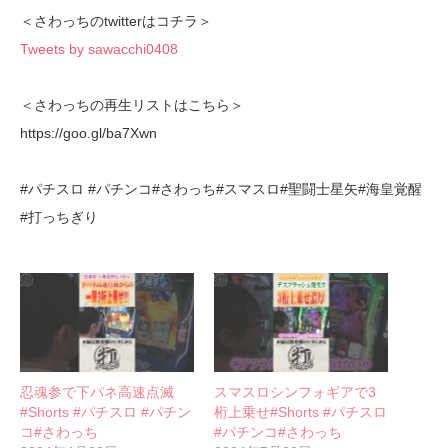
＜さわっちのtwitterはコチラ＞
Tweets by sawacchi0408
＜さわっちの再生リストはこちら＞
https://goo.gl/ba7Xwn
#パチスロ #パチンコ#さわっち#スマスロ#聖闘士星矢#海皇覚醒
#打っちぎり
忍魂参で下パネ高速点滅
スマスロシンフォギアで3
#Shorts #パチスロ #パチン
桁上乗せ#Shorts #パチスロ
コ#さわっち
#パチンコ#さわっち