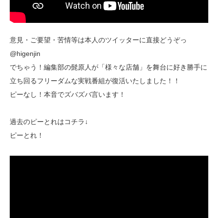
意見・ご要望・苦情等は本人のツイッターに直接どうぞっ
@higenjin
でちゃう！編集部の髭原人が「様々な店舗」を舞台に好き勝手に
立ち回るフリーダムな実戦番組が復活いたしました！！
ピーなし！本音でズバズバ言います！
過去のピーとれはコチラ↓
ピーとれ！