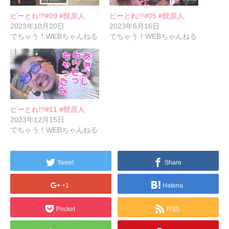
ピーとれ!!!#09 #髭原人
ピーとれ!!!#05 #髭原人
2023年10月20日
2023年6月16日
でちゃう！WEBちゃんねる
でちゃう！WEBちゃんねる
ピーとれ!!!#11 #髭原人
2023年12月15日
でちゃう！WEBちゃんねる
Tweet
Share
+1
Hatena
Pocket
RSS