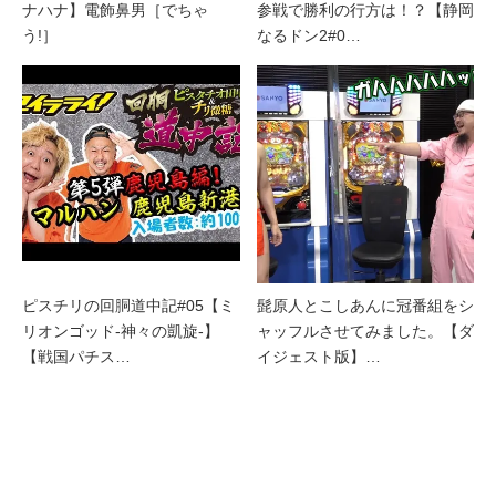
ナハナ】電飾鼻男［でちゃ
参戦で勝利の行方は！？【静岡
う!］
なるドン2#0…
ピスチリの回胴道中記#05【ミ
髭原人とこしあんに冠番組をシ
リオンゴッド-神々の凱旋-】
ャッフルさせてみました。【ダ
【戦国パチス…
イジェスト版】…