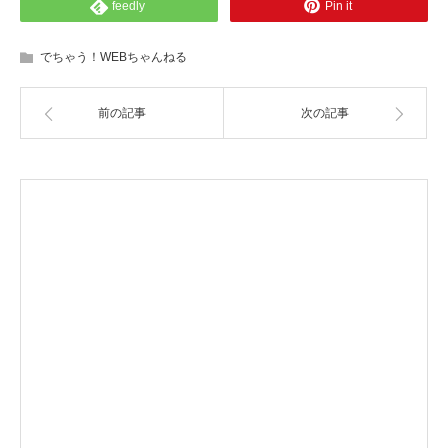
feedly
Pin it
でちゃう！WEBちゃんねる
前の記事
次の記事