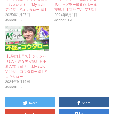
しちゃいます!!【My style
るジャグラー最新作ホール
第42話 #コウタロー 編】
実戦！【新台.TV 第3話】
2025年1月27日
2024年8月1日
Janbari.TV
Janbari.TV
【L聖闘士星矢】ジャンバ
リ1の不運な男が魅せる不
屈の立ち回り!!【My style
第29話 コウタロー編】#
コウタロー
2024年9月19日
Janbari.TV
Tweet
Share