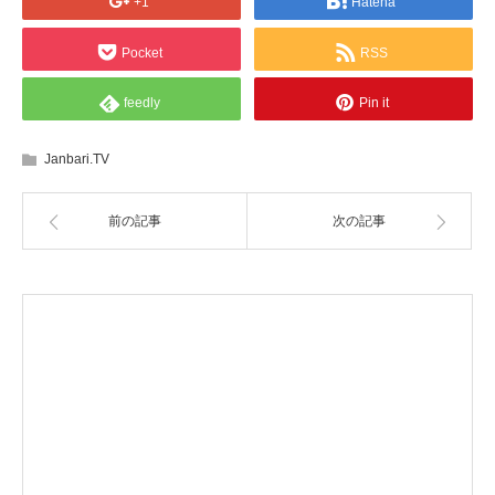
+1
Hatena
Pocket
RSS
feedly
Pin it
Janbari.TV
前の記事
次の記事