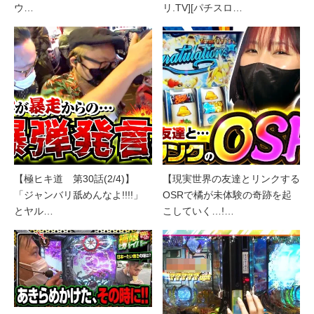
ウ…
リ.TV][パチスロ…
【極ヒキ道 第30話(2/4)】
【現実世界の友達とリンクする
「ジャンバリ舐めんなよ!!!!」
OSRで橘が未体験の奇跡を起
とヤル…
こしていく…!…