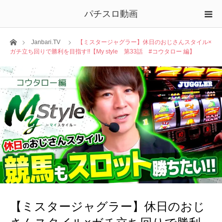
パチスロ動画
ホーム
Janbari.TV
【ミスタージャグラー】休日のおじさんスタイル×
ガチ立ち回りで勝利を目指す!!【My style 第33話 #コウタロー 編】
【ミスタージャグラー】休日のおじ