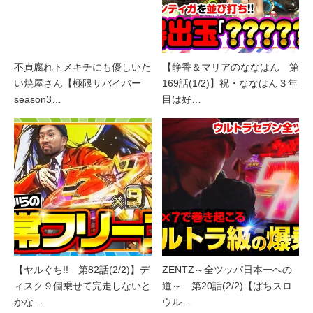
不貞腐れトメキチにも優しいた
【静香＆マリアのななはん 第
い焼屋さん【極限サバイバー
169話(1/2)】祝・ななはん３年
season3…
目は好…
【ヤルぐち!! 第82話(2/2)】デ
ZENTZ～全ツッパ日本一への
ィスク９個乗せて完走しないと
道～ 第20話(2/2)【ぱちスロ
かな…
ウル…