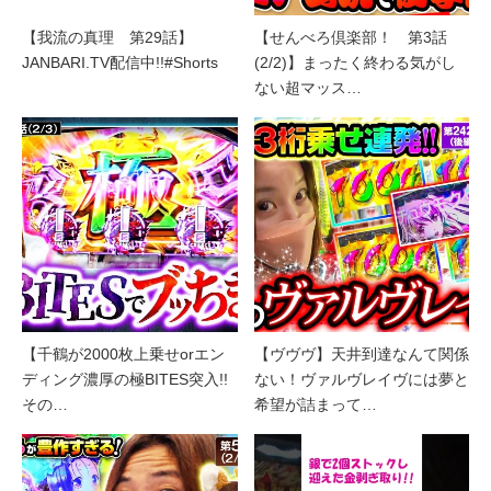
【我流の真理 第29話】
【せんべろ倶楽部！ 第3話
JANBARI.TV配信中!!#Shorts
(2/2)】まったく終わる気がし
ない超マッス…
【千鶴が2000枚上乗せorエン
【ヴヴヴ】天井到達なんて関係
ディング濃厚の極BITES突入!!
ない！ヴァルヴレイヴには夢と
その…
希望が詰まって…