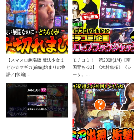
【スマスロ劇場版 魔法少女ま
モチコミ！ 第29話(1/4)【南
どか☆マギカ[前編]始まりの物
国育ち-30】《木村魚拓》《シ
語／[後編]…
ーサ。…