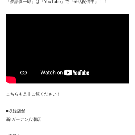
『夢語喜一郎』は『YouTube』で『全話配信中』！！
こちらも是非ご覧ください！！
■収録店舗
新!ガーデン八潮店