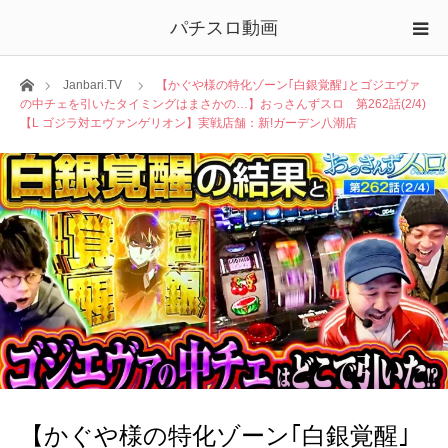
パチスロ動画
ホーム
Janbari.TV
【かぐや様の特化ゾーン｢白銀覚醒｣とゴジエヴァ
の中チェを引いたタイミングはまさかの…】おっさんずスロ 第262話(2/4)
【L ゴジラ対エヴァンゲリオン】実戦店舗：新!ガーデン八潮店
【かぐや様の特化ゾーン｢白銀覚醒｣