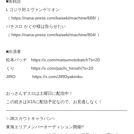
■実戦台
L ゴジラ対エヴァンゲリオン
（ https://nana-press.com/kaiseki/machine/688/ ）
パチスロ かぐや様は告らせたい
（ https://nana-press.com/kaiseki/machine/804/ ）
■出演者
松本バッチ https://x.com/matsumotobatch?s=20
くり https://x.com/pachi_hiroshi?s=20
JIRO https://x.com/JIROyakiniku
おっさんずスロは土曜日に配信中！
この続きは3/15に配信予定なので、お見逃しなく！
―――――――――――――――――――――――――――――
✨JBスカウトキャラバン✨
東海エリアメンバーオーディション開催!!