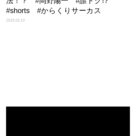
法！？ #岡野陽一 #誰トク!?
#shorts #からくりサーカス
2025.03.10