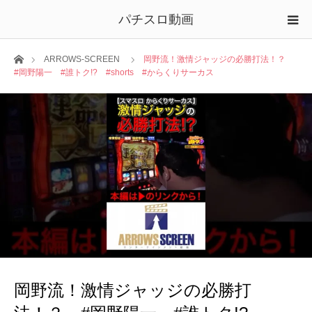
パチスロ動画
ホーム
ARROWS-SCREEN
岡野流！激情ジャッジの必勝打法！？
#岡野陽一 #誰トク!? #shorts #からくりサーカス
岡野流！激情ジャッジの必勝打