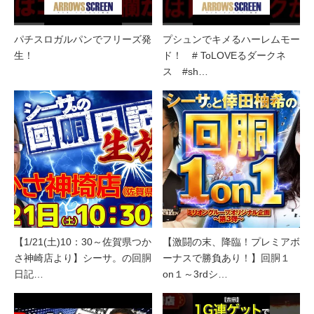
パチスロガルパンでフリーズ発
プシュンでキメるハーレムモー
生！
ド！ # ToLOVEるダークネ
ス #sh…
【1/21(土)10：30～佐賀県つか
【激闘の末、降臨！プレミアボ
さ神崎店より】シーサ。の回胴
ーナスで勝負あり！】回胴１
日記…
on１～3rdシ…