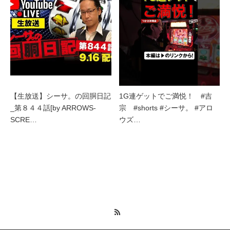
【生放送】シーサ。の回胴日記
1G連ゲットでご満悦！ #吉
_第８４４話[by ARROWS-
宗 #shorts #シーサ。 #アロ
SCRE…
ウズ…
RSS