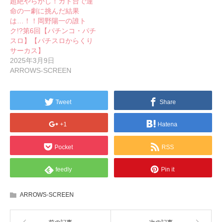
超絶やらかし！カド台で運
命の一劇に挑んだ結果
は…！！岡野陽一の誰ト
ク!?第6回【パチンコ・パチ
スロ】【パチスロからくり
サーカス】
2025年3月9日
ARROWS-SCREEN
Tweet
Share
+1
Hatena
Pocket
RSS
feedly
Pin it
ARROWS-SCREEN