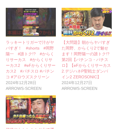
ラッキートリガーで汁がヤ
【大問題】朝からヤバすぎ
バすぎ！ #shorts #岡野
た岡野、からくり2で魅せ
陽一 #誰トク!? #からく
ます！岡野陽一の誰トク!?
りサーカス #からくりサ
第2回【パチンコ・パチス
ーカス2 #eFからくりサー
ロ】【eFからくりサーカス
カス2 #パチスロ #パチン
2.デジハネP聖戦士ダンバ
コ #アロウズスクリーン
イン2 ZEROSONIC】
2024年12月28日
2024年12月27日
ARROWS-SCREEN
ARROWS-SCREEN