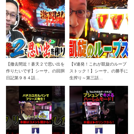
【撤去間近！蒼天２で思い出を
【V連発！これが凱旋のループ
作りたいです】シーサ。の回胴
ストック！】シーサ。の勝手に
日記第９８４話…
生搾り～第三話…