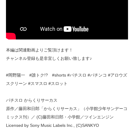
本編は関連動画よりご覧頂けます！
チャンネル登録も是非宜しくお願い致します♪
#岡野陽一 #誰トク!? #shorts #パチスロ #パチンコ #アロウズ
スクリーン #スマスロ #スロット
パチスロ からくりサーカス
原作／藤田和日郎「からくりサーカス」（小学館少年サンデーコ
ミックス刊）／ (C)藤田和日郎・小学館／ツインエンジン
Licensed by Sony Music Labels Inc., (C)SANKYO