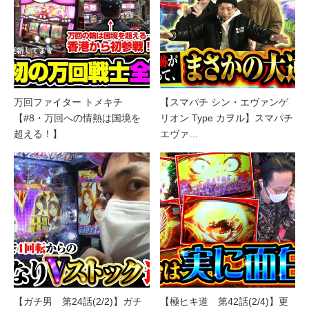
万回ファイター トメキチ
【スマパチ シン・エヴァンゲ
【#8・万回への情熱は国境を
リオン Type カヲル】スマパチ
超える！】
エヴァ…
【ガチ男 第24話(2/2)】ガチ
【極ヒキ道 第42話(2/4)】更