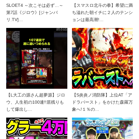
SLOET4 ～次こそは必ず…～
【スマスロ北斗の拳】希望に満
第7話《ジロウ》[ジャンバ
ち溢れた朝イチに２人のテンシ
リ.TV]…
ョンは最高潮!…
【L大工の源さん超夢源】ジロ
【S炎炎ノ消防隊】上位AT「ア
ウ、人生初の100連!!居残りも
ドラバースト」をかけた森羅万
して爆出し…
象へ!１％の…