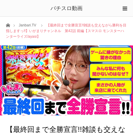
パチスロ動画
ホーム
Janbari.TV
【最終回まで全勝宣言!!雑談も交えながら勝利を目
指しますっ!!】いがまりチャンネル 第42話 前編【スマスロ モンスターハ
ンターライズ/ayasi】
【最終回まで全勝宣言!!雑談も交えな