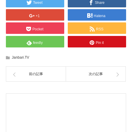
Tweet
Share
+1
Hatena
Pocket
RSS
feedly
Pin it
Janbari.TV
前の記事
次の記事