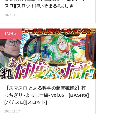
スロ][スロット]#いそまる#よしき
2025.11.17
BASH tv
【スマスロ とある科学の超電磁砲2】打
っちぎり -よっしー編- vol.65 [BASHtv]
[パチスロ][スロット]
2025.11.17