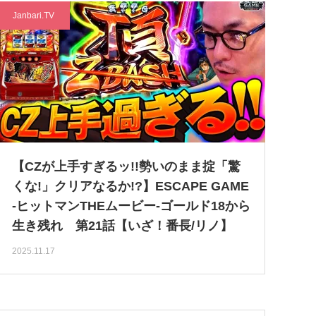
Janbari.TV
【CZが上手すぎるッ!!勢いのまま掟「驚
くな!」クリアなるか!?】ESCAPE GAME
-ヒットマンTHEムービー-ゴールド18から
生き残れ 第21話【いざ！番長/リノ】
2025.11.17