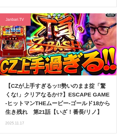
Janbari.TV
【CZが上手すぎるッ!!勢いのまま掟「驚
くな!」クリアなるか!?】ESCAPE GAME
-ヒットマンTHEムービー-ゴールド18から
生き残れ 第21話【いざ！番長/リノ】
2025.11.17