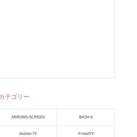
カテゴリー
ARROWS-SCREEN
BASH tv
Janbari.TV
P-martTV