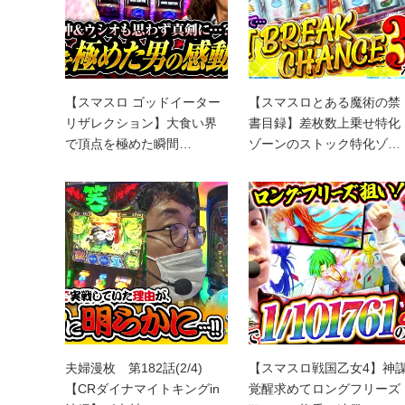
【スマスロ ゴッドイーター
【スマスロとある魔術の禁
リザレクション】大食い界
書目録】差枚数上乗せ特化
で頂点を極めた瞬間…
ゾーンのストック特化ゾ…
夫婦漫枚 第182話(2/4)
【スマスロ戦国乙女4】神
【CRダイナマイトキングin
覚醒求めてロングフリーズ