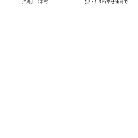
沖縄】《木村…
狙い！３桁乗せ連発で…