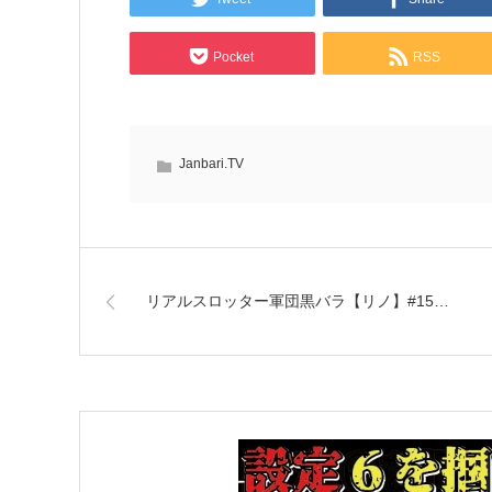
Pocket
RSS
Janbari.TV
リアルスロッター軍団黒バラ【リノ】#15…