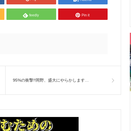
feedly
Pin it
95%の衝撃!!岡野、盛大にやらかします…