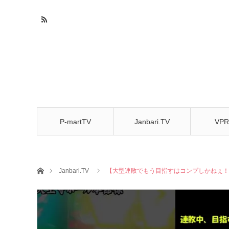
P-martTV
Janbari.TV
VPR
CHA
ホーム
Janbari.TV
【大型連敗でもう目指すはコンプしかねぇ！