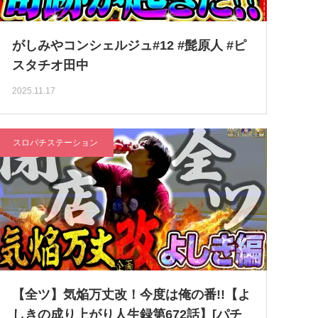
がしみやコンシェルジュ#12 #髭原人 #ピ
スタチオ田中
2025.11.17
スロパチステーション
【全ツ】気焔万丈改！今度は俺の番!!【よ
しきの成り上がり人生録第672話】[パチ