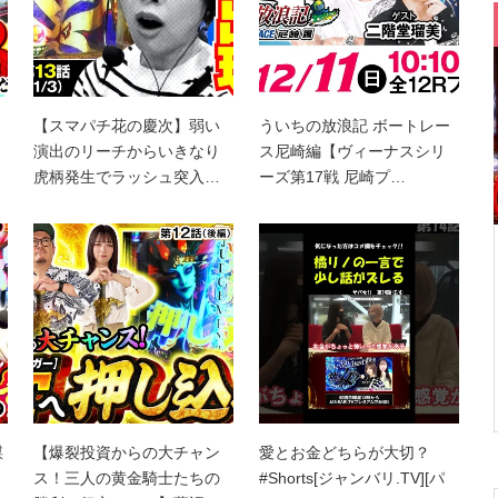
【スマパチ花の慶次】弱い
ういちの放浪記 ボートレー
演出のリーチからいきなり
ス尼崎編【ヴィーナスシリ
虎柄発生でラッシュ突入…
ーズ第17戦 尼崎プ…
謀
【爆裂投資からの大チャン
愛とお金どちらが大切？
ス！三人の黄金騎士たちの
#Shorts[ジャンバリ.TV][パ