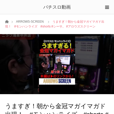
パチスロ動画
ホーム
ARROWS-SCREEN
うますぎ！朝から金冠マガイマガド出
現！ #モンハンライズ #shorts #シーサ。 #アロウズスクリーン
うますぎ！朝から金冠マガイマガド