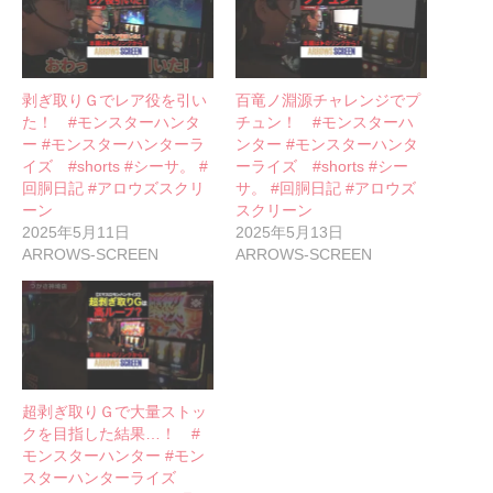
剥ぎ取りＧでレア役を引い
百竜ノ淵源チャレンジでプ
た！ #モンスターハンタ
チュン！ #モンスターハ
ー #モンスターハンターラ
ンター #モンスターハンタ
イズ #shorts #シーサ。 #
ーライズ #shorts #シー
回胴日記 #アロウズスクリ
サ。 #回胴日記 #アロウズ
ーン
スクリーン
2025年5月11日
2025年5月13日
ARROWS-SCREEN
ARROWS-SCREEN
超剥ぎ取りＧで大量ストッ
クを目指した結果…！ #
モンスターハンター #モン
スターハンターライズ