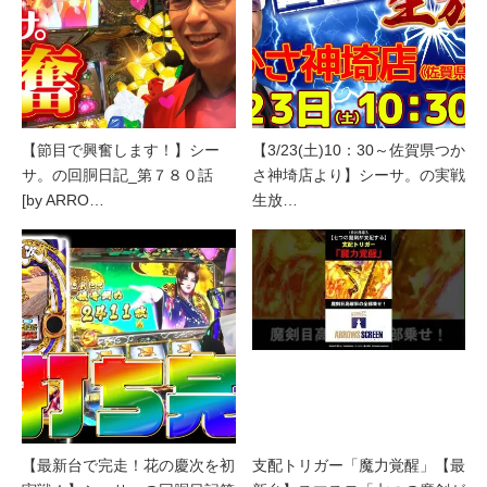
【節目で興奮します！】シー
【3/23(土)10：30～佐賀県つか
サ。の回胴日記_第７８０話
さ神埼店より】シーサ。の実戦
[by ARRO…
生放…
【最新台で完走！花の慶次を初
支配トリガー「魔力覚醒」【最