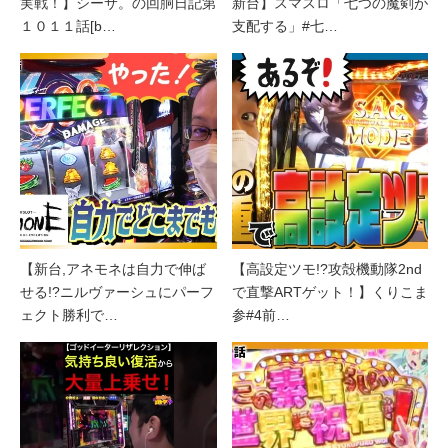
実戦！】シーサ。の回胴日記第
新台】スマスロ「七つの魔剣が
１０１１話[b…
支配する」#七…
【新台,アネモネは自力で伸ば
【高設定ツモ!?攻殻機動隊2nd
せる!?ニルヴァーシュにパーフ
で直撃ARTゲット！】くりこま
ェクト勝利で…
参#4前…