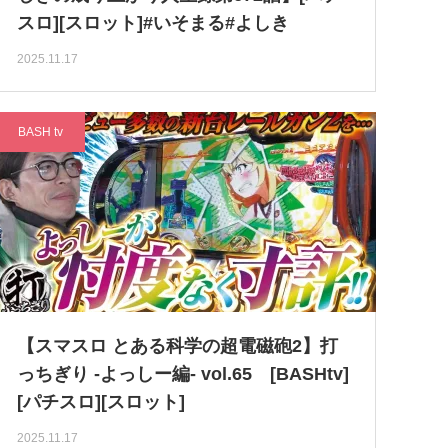
スロ][スロット]#いそまる#よしき
2025.11.17
BASH tv
【スマスロ とある科学の超電磁砲2】打
っちぎり -よっしー編- vol.65 [BASHtv]
[パチスロ][スロット]
2025.11.17