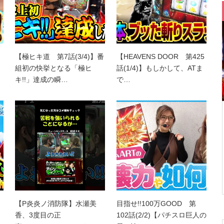
【極ヒキ道 第7話(3/4)】番
【HEAVENS DOOR 第425
組初の快挙となる「極ヒ
話(1/4)】もしかして、ATま
キ!!」達成の瞬…
で…
【P炎炎ノ消防隊】水瀬美
目指せ!!100万GOOD 第
香、3度目の正
102話(2/2)【パチスロ巨人の