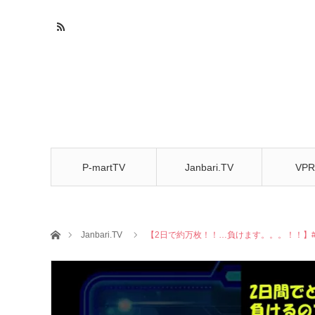
P-martTV
Janbari.TV
VPR
CHA
ホーム
Janbari.TV
【2日で約万枚！！…負けます。。。！！】