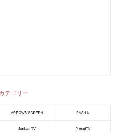
カテゴリー
ARROWS-SCREEN
BASH tv
Janbari.TV
P-martTV