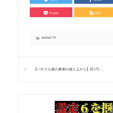
Pocket
RSS
Janbari.TV
【パチスロ盾の勇者の成り上がり】匠×巧-…