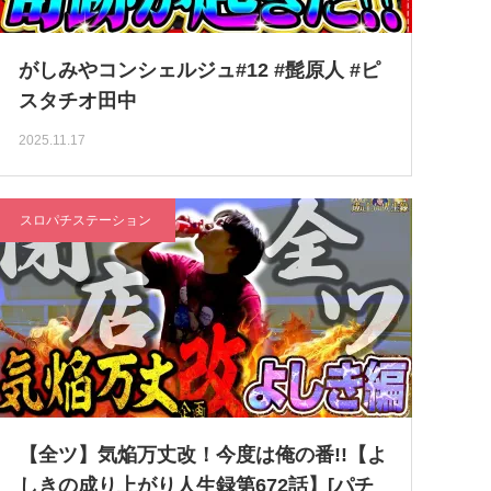
がしみやコンシェルジュ#12 #髭原人 #ピ
スタチオ田中
2025.11.17
スロパチステーション
【全ツ】気焔万丈改！今度は俺の番!!【よ
しきの成り上がり人生録第672話】[パチ