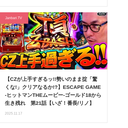
Janbari.TV
【CZが上手すぎるッ!!勢いのまま掟「驚
くな!」クリアなるか!?】ESCAPE GAME
-ヒットマンTHEムービー-ゴールド18から
生き残れ 第21話【いざ！番長/リノ】
2025.11.17