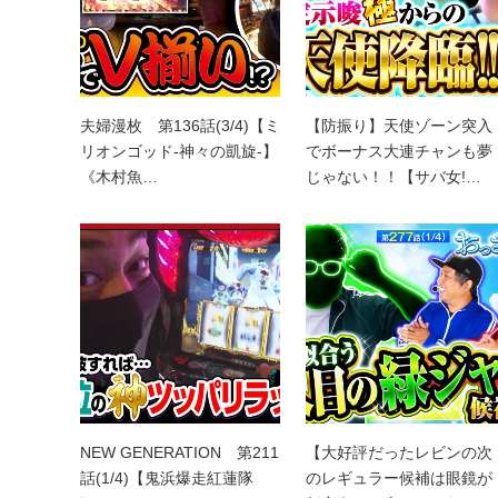
夫婦漫枚 第136話(3/4)【ミ
【防振り】天使ゾーン突入
リオンゴッド‐神々の凱旋‐】
でボーナス大連チャンも夢
《木村魚…
じゃない！！【サバ女!…
NEW GENERATION 第211
【大好評だったレビンの次
話(1/4)【鬼浜爆走紅蓮隊
のレギュラー候補は眼鏡が