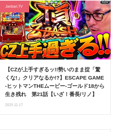
Janbari.TV
【CZが上手すぎるッ!!勢いのまま掟「驚
くな!」クリアなるか!?】ESCAPE GAME
-ヒットマンTHEムービー-ゴールド18から
生き残れ 第21話【いざ！番長/リノ】
2025.11.17