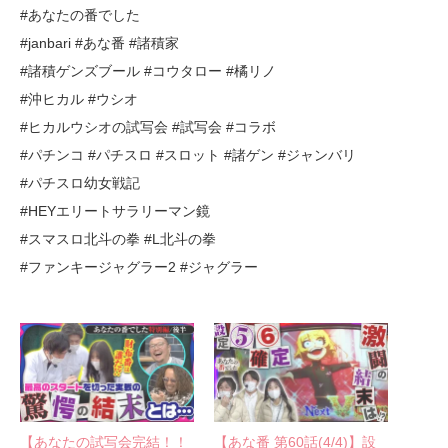
#あなたの番でした
#janbari #あな番 #諸積家
#諸積ゲンズブール #コウタロー #橘リノ
#沖ヒカル #ウシオ
#ヒカルウシオの試写会 #試写会 #コラボ
#パチンコ #パチスロ #スロット #諸ゲン #ジャンバリ
#パチスロ幼女戦記
#HEYエリートサラリーマン鏡
#スマスロ北斗の拳 #L北斗の拳
#ファンキージャグラー2 #ジャグラー
【あなたの試写会完結！！
【あな番 第60話(4/4)】設