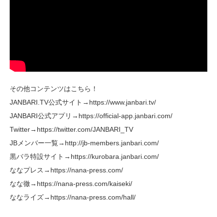
その他コンテンツはこちら！
JANBARI.TV公式サイト→https://www.janbari.tv/
JANBARI公式アプリ→https://official-app.janbari.com/
Twitter→https://twitter.com/JANBARI_TV
JBメンバー一覧→http://jb-members.janbari.com/
黒バラ特設サイト→https://kurobara.janbari.com/
ななプレス→https://nana-press.com/
なな徹→https://nana-press.com/kaiseki/
ななライズ→https://nana-press.com/hall/