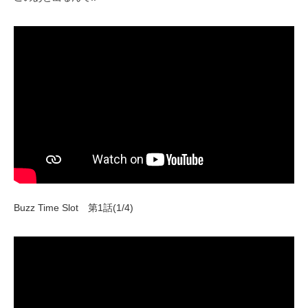
Buzz Time Slot 第1話(1/4)