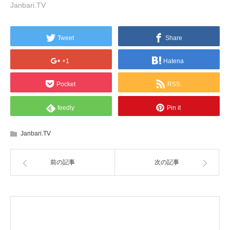
Janbari.TV
Tweet
Share
+1
Hatena
Pocket
RSS
feedly
Pin it
Janbari.TV
前の記事
次の記事