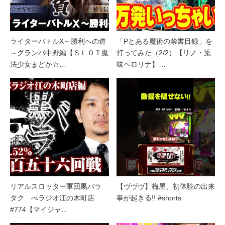
ライターバトルX～勝利への道
「Pとある魔術の禁書目録」を
～グランパ中野編【ＳＬＯＴ魔
打ってみた（2/2）【リノ・兎
法少女まどか☆…
味ペロリナ】…
リアルスロッター軍団黒バラ
【ヴヴヴ】梅屋、初体験の出来
タク べラジオ江の木町店
事が起きる!! #shorts
#774【マイジャ…