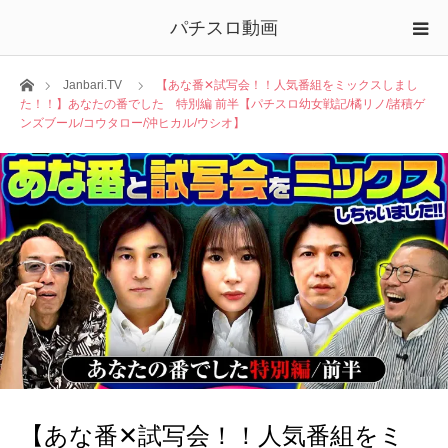
パチスロ動画
ホーム
Janbari.TV
【あな番✕試写会！！人気番組をミックスしまし
た！！】あなたの番でした 特別編 前半【パチスロ幼女戦記/橘リノ/諸積ゲ
ンズブール/コウタロー/沖ヒカル/ウシオ】
【あな番✕試写会！！人気番組をミ