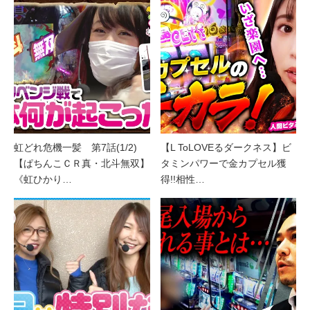
虹どれ危機一髪 第7話(1/2)
【L ToLOVEるダークネス】ビ
【ぱちんこＣＲ真・北斗無双】
タミンパワーで金カプセル獲
《虹ひかり…
得!!相性…