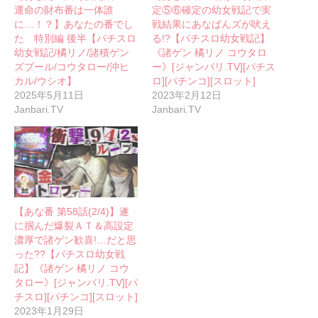
運命の財布番は一体誰
定⑤⑥確定の幼女戦記で実
に…！？】あなたの番でし
戦結果にあなばんズが吠え
た 特別編 後半【パチスロ
る!?【パチスロ幼女戦記】
幼女戦記/橘リノ/諸積ゲン
《諸ゲン 橘リノ コウタロ
ズブール/コウタロー/沖ヒ
ー》[ジャンバリ.TV][パチス
カル/ウシオ】
ロ][パチンコ][スロット]
2025年5月11日
2023年2月12日
Janbari.TV
Janbari.TV
【あな番 第58話(2/4)】遂
に掴んだ爆裂ＡＴ＆高設定
濃厚で諸ゲン歓喜!…だと思
った??【パチスロ幼女戦
記】《諸ゲン 橘リノ コウ
タロー》[ジャンバリ.TV][パ
チスロ][パチンコ][スロット]
2023年1月29日