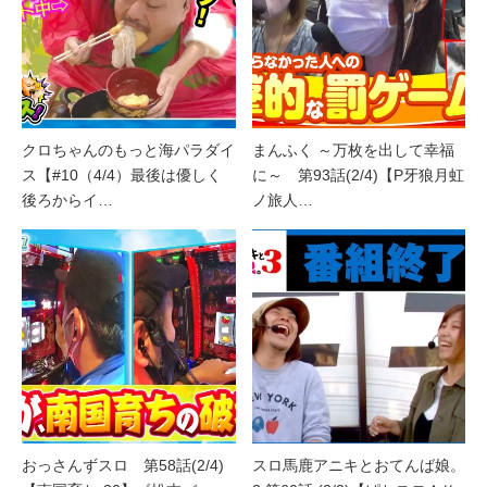
クロちゃんのもっと海パラダイ
まんふく ～万枚を出して幸福
ス【#10（4/4）最後は優しく
に～ 第93話(2/4)【P牙狼月虹
後ろからイ…
ノ旅人…
おっさんずスロ 第58話(2/4)
スロ馬鹿アニキとおてんば娘。