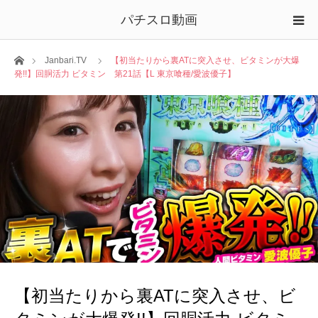
パチスロ動画
ホーム
Janbari.TV
【初当たりから裏ATに突入させ、ビタミンが大爆
発!!】回胴活力 ビタミン 第21話【L 東京喰種/愛波優子】
【初当たりから裏ATに突入させ、ビ