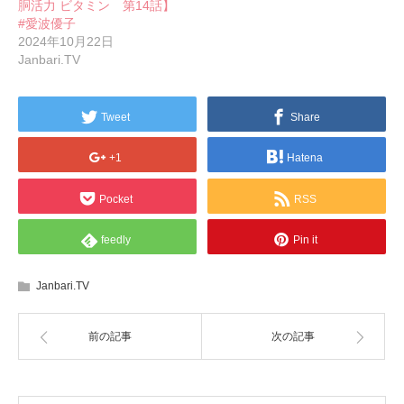
胴活力 ビタミン 第14話】
#愛波優子
2024年10月22日
Janbari.TV
Tweet
Share
+1
Hatena
Pocket
RSS
feedly
Pin it
Janbari.TV
前の記事
次の記事