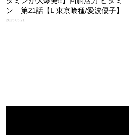
タミンが大爆発!!】回胴活力 ビタミ
ン 第21話【L 東京喰種/愛波優子】
2025.05.21