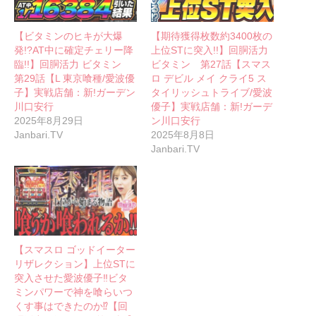
【ビタミンのヒキが大爆
【期待獲得枚数約3400枚の
発!?AT中に確定チェリー降
上位STに突入!!】回胴活力
臨!!】回胴活力 ビタミン
ビタミン 第27話【スマス
第29話【L 東京喰種/愛波優
ロ デビル メイ クライ5 ス
子】実戦店舗：新!ガーデン
タイリッシュトライブ/愛波
川口安行
優子】実戦店舗：新!ガーデ
2025年8月29日
ン川口安行
Janbari.TV
2025年8月8日
Janbari.TV
【スマスロ ゴッドイーター
リザレクション】上位STに
突入させた愛波優子‼ビタ
ミンパワーで神を喰らいつ
くす事はできたのか⁉【回