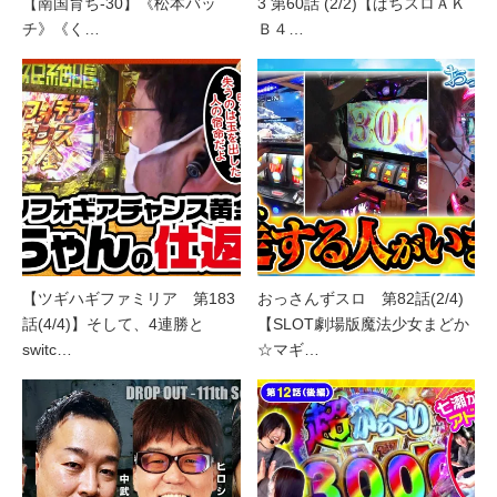
【南国育ち-30】《松本バッ
3 第60話 (2/2)【ぱちスロＡＫ
チ》《く…
Ｂ４…
【ツギハギファミリア 第183
おっさんずスロ 第82話(2/4)
話(4/4)】そして、4連勝と
【SLOT劇場版魔法少女まどか
switc…
☆マギ…