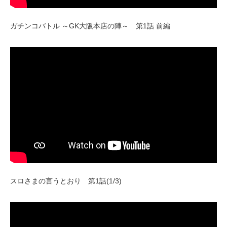
ガチンコバトル ～GK大阪本店の陣～ 第1話 前編
スロさまの言うとおり 第1話(1/3)