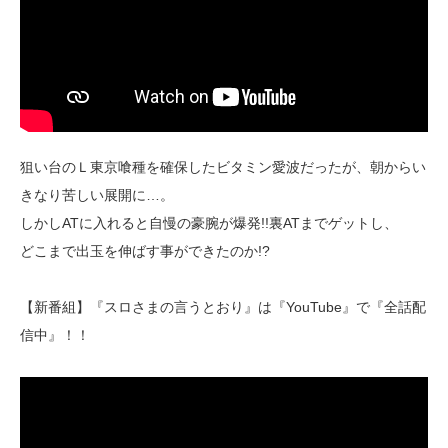
狙い台のＬ東京喰種を確保したビタミン愛波だったが、朝からい
きなり苦しい展開に…。
しかしATに入れると自慢の豪腕が爆発!!裏ATまでゲットし、
どこまで出玉を伸ばす事ができたのか!?
【新番組】『スロさまの言うとおり』は『YouTube』で『全話配
信中』！！