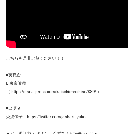
こちらも是非ご覧ください！！
■実戦台
L 東京喰種
（ https://nana-press.com/kaiseki/machine/889/ ）
■出演者
愛波優子 https://twitter.com/janbari_yuko
▼▽回胴活力 ビタミン 公式X（旧Twitter）▽▼