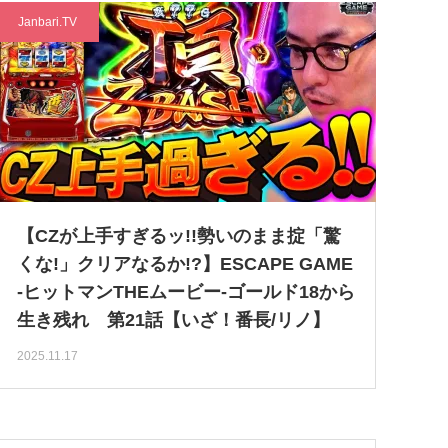
Janbari.TV
【CZが上手すぎるッ!!勢いのまま掟「驚
くな!」クリアなるか!?】ESCAPE GAME
-ヒットマンTHEムービー-ゴールド18から
生き残れ 第21話【いざ！番長/リノ】
2025.11.17