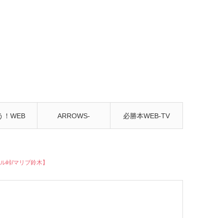
う！WEB
ARROWS-
必勝本WEB-TV
んねる
SCREEN
ル峠/マリブ鈴木】