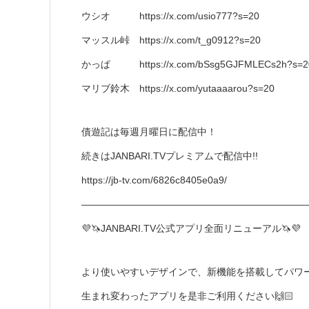
ウシオ https://x.com/usio777?s=20
マッスル峠 https://x.com/t_g0912?s=20
かっぱ https://x.com/bSsg5GJFMLECs2h?s=2
マリブ鈴木 https://x.com/yutaaaarou?s=20
債遊記は毎週月曜日に配信中！
続きはJANBARI.TVプレミアムで配信中!!
https://jb-tv.com/6826c8405e0a9/
―――――――――――――――――――――――
💜🦄JANBARI.TV公式アプリ全面リニューアル🦄💜
より使いやすいデザインで、新機能を搭載してパワー
生まれ変わったアプリを是非ご利用ください🙌🏻