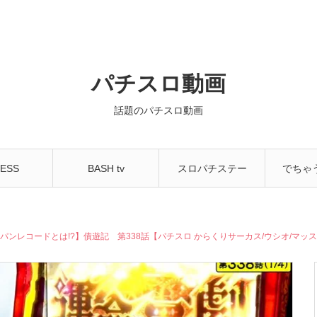
パチスロ動画
話題のパチスロ動画
ESS
BASH tv
スロパチステー
でちゃ
NNEL
ション
ちゃ
ンレコードとは!?】債遊記 第338話【パチスロ からくりサーカス/ウシオ/マッス