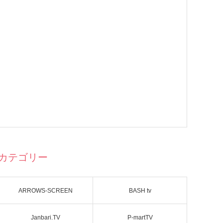
カテゴリー
ARROWS-SCREEN
BASH tv
Janbari.TV
P-martTV