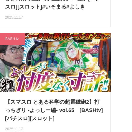
スロ][スロット]#いそまる#よしき
2025.11.17
BASH tv
【スマスロ とある科学の超電磁砲2】打
っちぎり -よっしー編- vol.65 [BASHtv]
[パチスロ][スロット]
2025.11.17