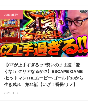
Janbari.TV
【CZが上手すぎるッ!!勢いのまま掟「驚
くな!」クリアなるか!?】ESCAPE GAME
-ヒットマンTHEムービー-ゴールド18から
生き残れ 第21話【いざ！番長/リノ】
2025.11.17