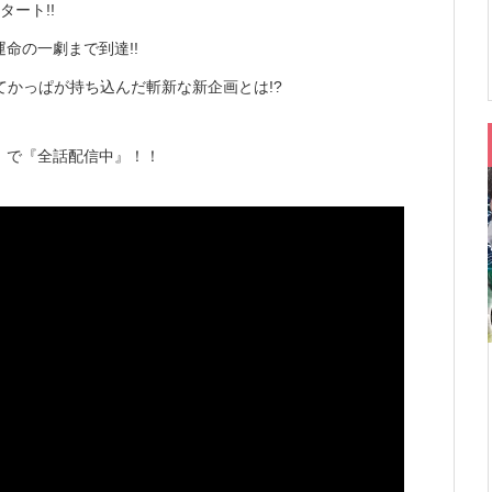
ート!!
命の一劇まで到達!!
てかっぱが持ち込んだ斬新な新企画とは!?
e』で『全話配信中』！！