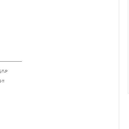
――――――
!🎉
!!