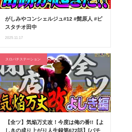
がしみやコンシェルジュ#12 #髭原人 #ピ
スタチオ田中
2025.11.17
スロパチステーション
【全ツ】気焔万丈改！今度は俺の番!!【よ
しきの成り上がり人生録第672話】[パチ