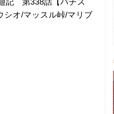
遊記 第338話【パチス
ウシオ/マッスル峠/マリブ