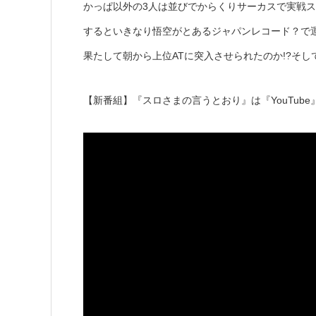
かっぱ以外の3人は並びでからくりサーカスで実戦スタ
するといきなり悟空がとあるジャパンレコード？で運
果たして朝から上位ATに突入させられたのか!?そし
【新番組】『スロさまの言うとおり』は『YouTub