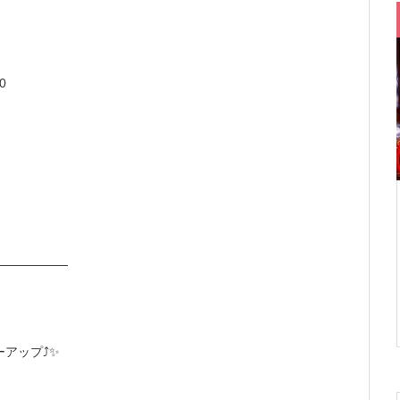
0
――――――
アップ⤴︎✨