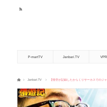
P-martTV
Janbari.TV
VPR
CHA
ホーム
Janbari.TV
【悟空が記録したからくりサーカスでのジャパ