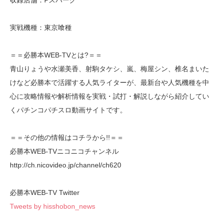
実戦機種：東京喰種
＝＝必勝本WEB-TVとは?＝＝
青山りょうや水瀬美香、射駒タケシ、嵐、梅屋シン、椎名まいた
けなど必勝本で活躍する人気ライターが、最新台や人気機種を中
心に攻略情報や解析情報を実戦・試打・解説しながら紹介してい
くパチンコパチスロ動画サイトです。
＝＝その他の情報はコチラから!!＝＝
必勝本WEB-TVニコニコチャンネル
http://ch.nicovideo.jp/channel/ch620
必勝本WEB-TV Twitter
Tweets by hisshobon_news