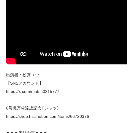
出演者：松真ユウ
【SNSアカウント】
https://x.com/matsu0215777
6号機万枚達成記念Tシャツ】
https://shop.hisshobon.com/items/66720376