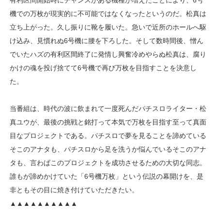
有利区間開始時にチャンスがある機種が増えたことにより、6号
機での万枚が現実的に不可能ではなくなったというのだ。松真は
立ち上がった。久し振りに靴を履いた。急いで近所のホールへ駆
け込み、見慣れぬ6号機に腰を下ろした。そして数時間後、憎ん
でいたハズの有利区間終了に発情し興奮冷めやらぬ松真は、腐り
かけの魂を投げ捨てて6号機で再び万枚を目指すことを決意し
た。
当番組は、時代の波に飲まれて一度死んだパチスロライター・松
真ユウが、最後の挑戦と銘打って本気で万枚を目指す至って真面
目なプロジェクトである。パチスロで夢を見ることを諦めている
そこのアナタも、パチスロから足を洗うか悩んでいるそこのアナ
タも、言わばこのプロジェクトを成功させるための大切な同志。
誰もが諦めかけていた「6号機万枚」という伝説の幕開けを、是
非ともその目に焼き付けていただきたい。
▲▲▲▲▲▲▲▲▲▲