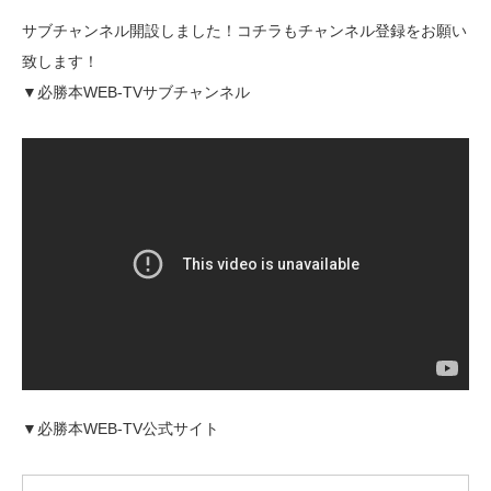
サブチャンネル開設しました！コチラもチャンネル登録をお願い
致します！
▼必勝本WEB-TVサブチャンネル
▼必勝本WEB-TV公式サイト