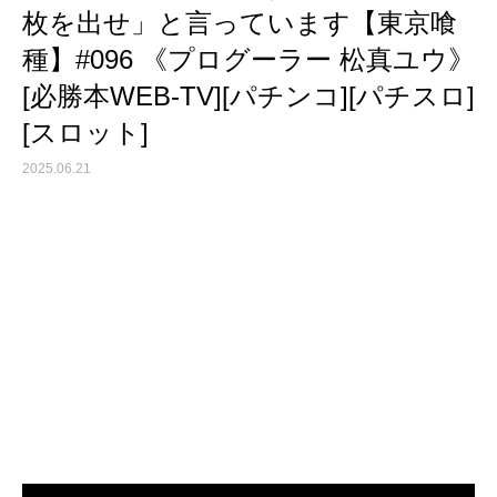
枚を出せ」と言っています【東京喰
種】#096 《プログーラー 松真ユウ》
[必勝本WEB-TV][パチンコ][パチスロ]
[スロット]
2025.06.21