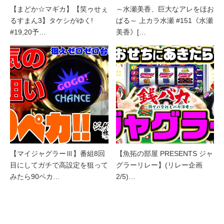
【まどか☆マギカ】【笑ゥせぇ
～水瀬美香、巨大なアレをほお
るすまん3】タケシがゆく!
ばる～ 上カラ水瀬 #151《水瀬
#19,20予…
美香》[…
【マイジャグラーⅢ】番組8回
【魚拓の部屋 PRESENTS ジャ
目にしてガチで高設定を狙って
グラーリレー】(リレー企画
みたら90ペカ…
2/5)…