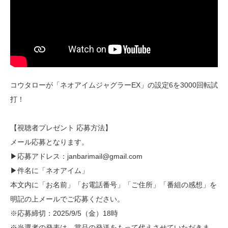
コウタローが「ネオアイムジャグラーEX」の設定6を3000回転試
打！
【視聴者プレゼント 応募方法】
メール応募となります。
▶︎応募アドレス：janbarimail@gmail.com
▶︎件名に「ネオアイム」
本文内に「お名前」「お電話番号」「ご住所」「番組の感想」を
明記の上メールでご応募ください。
※応募締切：2025/9/5（金）18時
※当選者の発表は、賞品の発送をもって代えさせていただきま