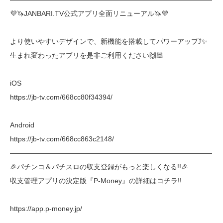
💜🦄JANBARI.TV公式アプリ全面リニューアル🦄💜
より使いやすいデザインで、新機能を搭載してパワーアップ⤴︎✨
生まれ変わったアプリを是非ご利用ください🙌🏻
iOS
https://jb-tv.com/668cc80f34394/
Android
https://jb-tv.com/668cc863c2148/
―――――――――――――――――――――――――――――
🎉パチンコ＆パチスロの収支登録がもっと楽しくなる!!🎉
収支管理アプリの決定版『P-Money』の詳細はコチラ!!
https://app.p-money.jp/