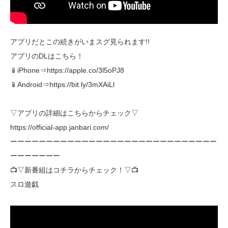
アプリだとこの続きがいまスグ見られます!!
アプリのDLはこちら！
📱iPhone⇒https://apple.co/3l5oPJ8
📱Android⇒https://bit.ly/3mXAiLl
▽アプリの詳細はこちらからチェック▽
https://official-app.janbari.com/
ーーーーーーーーーーーーーーーーーーーーーーーーーーーーー
ーーーーーーー
📺▽新番組はコチラからチェック！▽📺
スロ遊戯