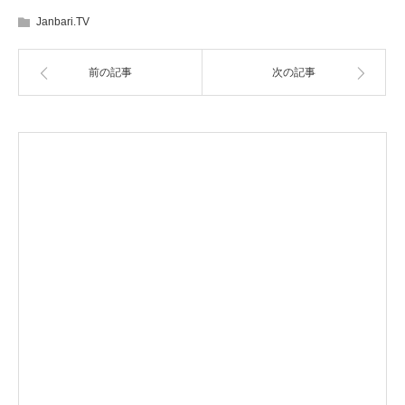
Janbari.TV
前の記事
次の記事