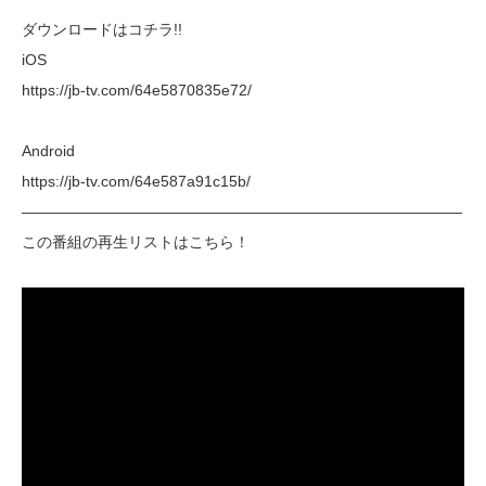
ダウンロードはコチラ!!
iOS
https://jb-tv.com/64e5870835e72/
Android
https://jb-tv.com/64e587a91c15b/
―――――――――――――――――――――――――――――
この番組の再生リストはこちら！