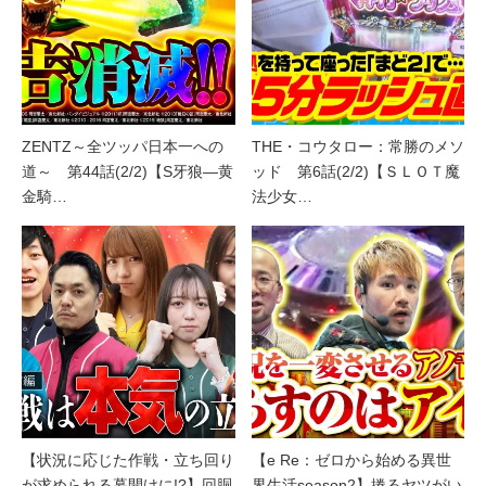
ZENTZ～全ツッパ日本一への
THE・コウタロー：常勝のメソ
道～ 第44話(2/2)【S牙狼―黄
ッド 第6話(2/2)【ＳＬＯＴ魔
金騎…
法少女…
【状況に応じた作戦・立ち回り
【e Re：ゼロから始める異世
が求められる幕開けに!?】回胴
界生活season2】捲るヤツがい