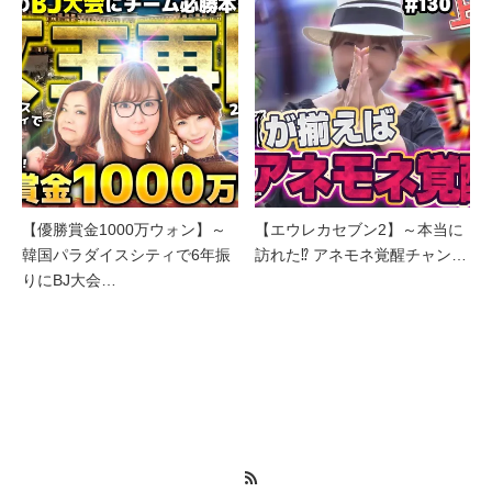
【優勝賞金1000万ウォン】～
【エウレカセブン2】～本当に
韓国パラダイスシティで6年振
訪れた⁉ アネモネ覚醒チャン…
りにBJ大会…
RSS