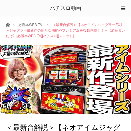
パチスロ動画
ホーム
必勝本WEB-TV
＜最新台解説＞【ネオアイムジャグラーEX】
～ジャグラー最新作の新たな機能やプレミアムを複数体験！！～《若葉まい
たけ》[必勝本WEB-TV][パチスロ][スロット]
＜最新台解説＞【ネオアイムジャグ