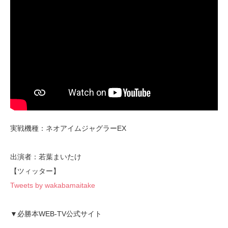
実戦機種：ネオアイムジャグラーEX
出演者：若葉まいたけ
【ツィッター】
Tweets by wakabamaitake
▼必勝本WEB-TV公式サイト