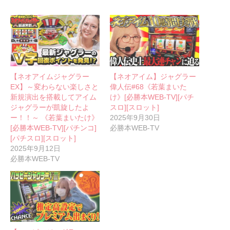
【ネオアイムジャグラー
【ネオアイム】ジャグラー
EX】～変わらない楽しさと
偉人伝#68《若葉まいた
新規演出を搭載してアイム
け》[必勝本WEB-TV][パチ
ジャグラーが凱旋したよ
スロ][スロット]
ー！！～ 《若葉まいたけ》
2025年9月30日
[必勝本WEB-TV][パチンコ]
必勝本WEB-TV
[パチスロ][スロット]
2025年9月12日
必勝本WEB-TV