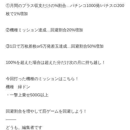
①月間のプラス収支だけの%割合…パチンコ1000発/パチスロ200
枚で1%増加
②機種ミッション達成…回避割合20%増加
③1日で万枚差枚or5万発差玉達成…回避割合50%増加
100%を超えた場合は超えた分だけ次の月に持ち越し！
今回打った機種のミッションはこちら！
機種 緑ドン
・一撃上乗せ500G以上
回避割合を増やして罰ゲームを回避しよう！
——–
どうも、編集者です