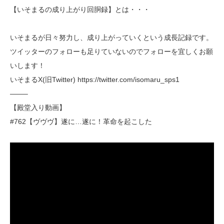
【いそまるの成り上がり回胴録】とは・・・
いそまるが日々努力し、成り上がっていくという成長記録です。
ツイッターのフォローも足りていないのでフォローを宜しくお願
いします！
いそまるX(旧Twitter) https://twitter.com/isomaru_sps1
——–
【殿堂入り動画】
#762【ヴヴヴ】遂に…遂に！革命を起こした