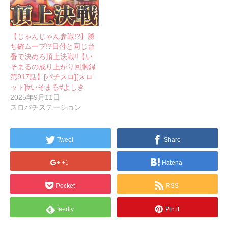
【じゃんじゃん参戦!?】勝
ち確ムーブ!?日付と同じ台
番で決めろ頂上決戦!!【い
そまるの成り上がり回胴録
第917話】[パチスロ][スロ
ット]#いそまる#よしき
2025年9月11日
スロパチステーション
Tweet
Share
+1
Hatena
Pocket
RSS
feedly
Pin it