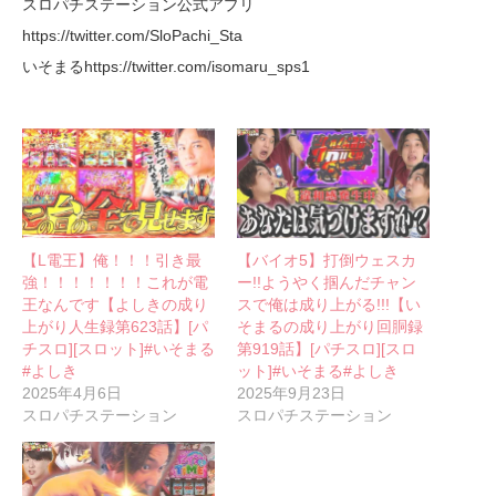
スロパチステーション公式アプリ
https://twitter.com/SloPachi_Sta
いそまるhttps://twitter.com/isomaru_sps1
【L電王】俺！！！引き最
【バイオ5】打倒ウェスカ
強！！！！！！！これが電
ー!!ようやく掴んだチャン
王なんです【よしきの成り
スで俺は成り上がる!!!【い
上がり人生録第623話】[パ
そまるの成り上がり回胴録
チスロ][スロット]#いそまる
第919話】[パチスロ][スロ
#よしき
ット]#いそまる#よしき
2025年4月6日
2025年9月23日
スロパチステーション
スロパチステーション