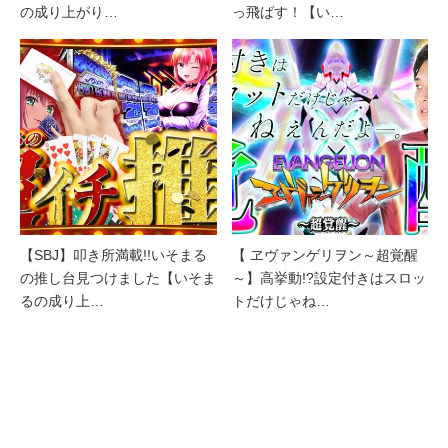
の成り上がり…
っ飛ばす！【い…
【SBJ】叩き所満載!!いそまる
【 ヱヴァンゲリヲン～超覚醒
の推し台見つけました【いそま
～】高挙動!?設定付きはスロッ
るの成り上…
トだけじゃね…