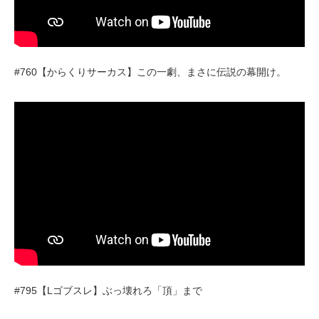
#760【からくりサーカス】この一劇、まさに伝説の幕開け。
#795【Lゴブスレ】ぶっ壊れろ「頂」まで