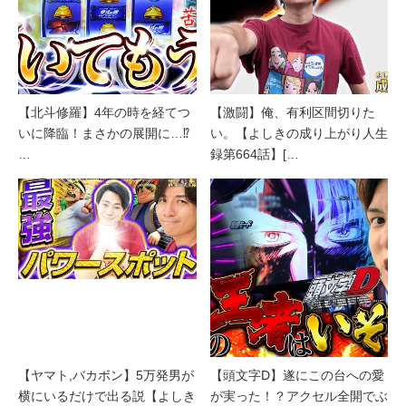
【北斗修羅】4年の時を経てつ
【激闘】俺、有利区間切りた
いに降臨！まさかの展開に…⁉
い。【よしきの成り上がり人生
…
録第664話】[…
【ヤマト,バカボン】5万発男が
【頭文字D】遂にこの台への愛
横にいるだけで出る説【よしき
が実った！？アクセル全開でぶ