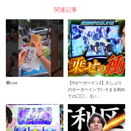
関連記事
🔴Live
【Sゼーガペイン2】久しぶり
のゼーガペインでいそまる初め
ての◯◯…【い…