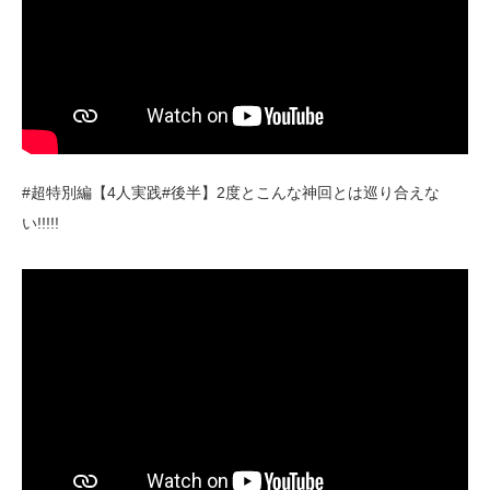
#超特別編【4人実践#後半】2度とこんな神回とは巡り合えな
い!!!!!