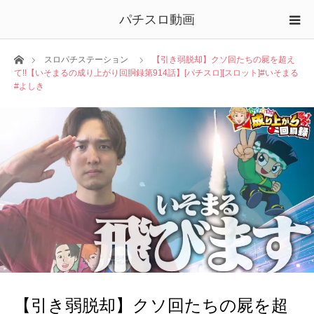
パチスロ動画
ホーム
スロパチステーション
【引き弱脱却】クソ回たちの屍を超え
て!!【いそまるの成り上がり回胴録第914話】[パチスロ][スロット]#いそまる
#よしき
【引き弱脱却】クソ回たちの屍を超