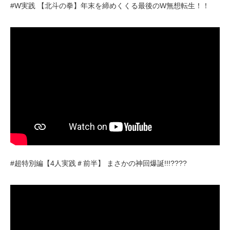
#W実践 【北斗の拳】年末を締めくくる最後のW無想転生！！
#超特別編【4人実践＃前半】 まさかの神回爆誕!!!????