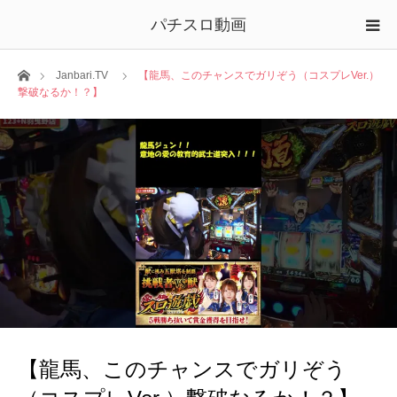
パチスロ動画
ホーム
Janbari.TV
【龍馬、このチャンスでガリぞう（コスプレVer.）
撃破なるか！？】
【龍馬、このチャンスでガリぞう