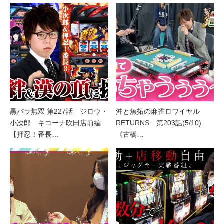
黒バラ無双 第227話 ジロウ・
沖と魚拓の麻雀ロワイヤル
小次郎 キコーナ吹田店前編
RETURNS 第203話(5/10)
【押忍！番長…
《古橋…