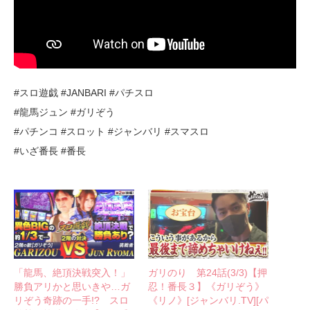
#スロ遊戯 #JANBARI #パチスロ
#龍馬ジュン #ガリぞう
#パチンコ #スロット #ジャンバリ #スマスロ
#いざ番長 #番長
「龍馬、絶頂決戦突入！」
ガリのり 第24話(3/3)【押
勝負アリかと思いきや…ガ
忍！番長３】《ガリぞう》
リぞう奇跡の一手!? スロ
《リノ》[ジャンバリ.TV][パ