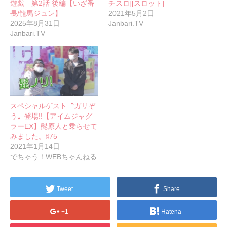
遊戯 第2話 後編【いざ番
チスロ][スロット]
長/龍馬ジュン】
2021年5月2日
2025年8月31日
Janbari.TV
Janbari.TV
スペシャルゲスト〝ガリぞ
う〟登場!!【アイムジャグ
ラーEX】髭原人と乗らせて
みました。♯75
2021年1月14日
でちゃう！WEBちゃんねる
Tweet
Share
+1
Hatena