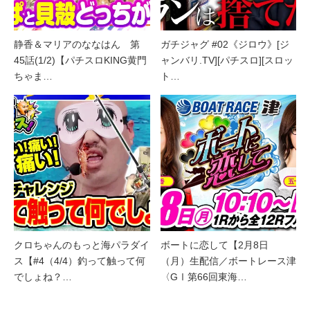
静香＆マリアのななはん 第
ガチジャグ #02《ジロウ》[ジ
45話(1/2)【パチスロKING黄門
ャンバリ.TV][パチスロ][スロッ
ちゃま…
ト…
クロちゃんのもっと海パラダイ
ボートに恋して【2月8日
ス【#4（4/4）釣って触って何
（月）生配信／ボートレース津
でしょね？…
〈GⅠ第66回東海…