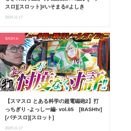
スロ][スロット]#いそまる#よしき
2025.11.17
BASH tv
【スマスロ とある科学の超電磁砲2】打
っちぎり -よっしー編- vol.65 [BASHtv]
[パチスロ][スロット]
2025.11.17