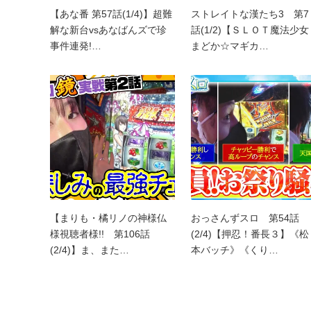
【あな番 第57話(1/4)】超難
ストレイトな漢たち3 第7
解な新台vsあなばんズで珍
話(1/2)【ＳＬＯＴ魔法少女
事件連発!…
まどか☆マギカ…
【まりも・橘リノの神様仏
おっさんずスロ 第54話
様視聴者様!! 第106話
(2/4)【押忍！番長３】《松
(2/4)】ま、また…
本バッチ》《くり…