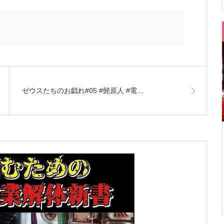
ゼウスたちのお戯れ#05 #髭原人 #電…