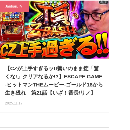
Janbari.TV
【CZが上手すぎるッ!!勢いのまま掟「驚
くな!」クリアなるか!?】ESCAPE GAME
-ヒットマンTHEムービー-ゴールド18から
生き残れ 第21話【いざ！番長/リノ】
2025.11.17