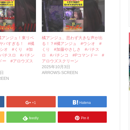
橘アンジュ！東リベ
橘アンジュ、思わず大きな声が出
がヤバすぎる！ #橘
る！？#橘アンジュ #ウシオ #
シオ #くり #加
くり #加藤やさしさ #パチス
パチスロ #パチン
ロ #パチンコ #Pコマンドー #
ドー #アロウズス
アロウズスクリーン
2025年10月3日
0日
ARROWS-SCREEN
REEN
+1
Hatena
feedly
Pin it