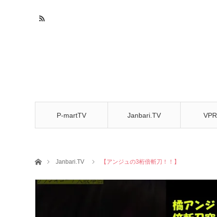
P-martTV
Janbari.TV
VPR
CHA
ホーム
Janbari.TV
【アンジュの3桁倍斬刀！！】