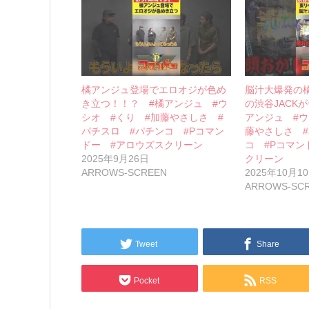
橘アンジュ登場でエロオジが色め
脳汁大爆発の
き立つ！！？ #橘アンジュ #ウ
の渋谷JACK
シオ #くり #加藤やさしさ #
アンジュ #ウ
パチスロ #パチンコ #Pコマン
藤やさしさ #
ドー #アロウズスクリーン
コ #Pコマン
2025年9月26日
クリーン
ARROWS-SCREEN
2025年10月1
ARROWS-SC
Tweet
Share
Pocket
RSS