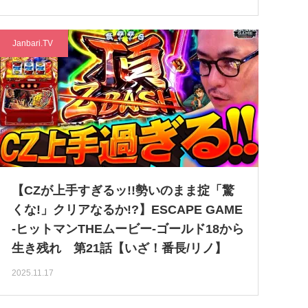
Janbari.TV
【CZが上手すぎるッ!!勢いのまま掟「驚
くな!」クリアなるか!?】ESCAPE GAME
-ヒットマンTHEムービー-ゴールド18から
生き残れ 第21話【いざ！番長/リノ】
2025.11.17