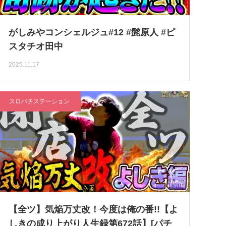
がしみやコンシェルジュ#12 #髭原人 #ピ
スタチオ田中
2025.11.17
スロパチステーション
【全ツ】気焔万丈改！今度は俺の番!!【よ
しきの成り上がり人生録第672話】[パチ