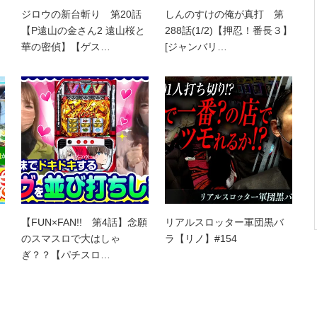
ジロウの新台斬り 第20話
しんのすけの俺が真打 第
【P遠山の金さん2 遠山桜と
288話(1/2)【押忍！番長３】
華の密偵】【ゲス…
[ジャンバリ…
【FUN×FAN!! 第4話】念願
リアルスロッター軍団黒バ
のスマスロで大はしゃ
ラ【リノ】#154
ぎ？？【パチスロ…