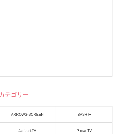
カテゴリー
ARROWS-SCREEN
BASH tv
Janbari.TV
P-martTV