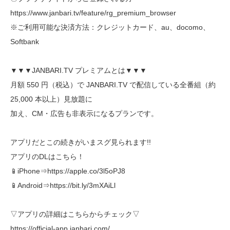
https://www.janbari.tv/feature/rg_premium_browser
※ご利用可能な決済方法：クレジットカード、au、docomo、
Softbank
▼▼▼JANBARI.TV プレミアムとは▼▼▼
月額 550 円（税込）で JANBARI.TV で配信している全番組（約
25,000 本以上）見放題に
加え、CM・広告も非表示になるプランです。
アプリだとこの続きがいまスグ見られます!!
アプリのDLはこちら！
📱iPhone⇒https://apple.co/3l5oPJ8
📱Android⇒https://bit.ly/3mXAiLl
▽アプリの詳細はこちらからチェック▽
https://official-app.janbari.com/