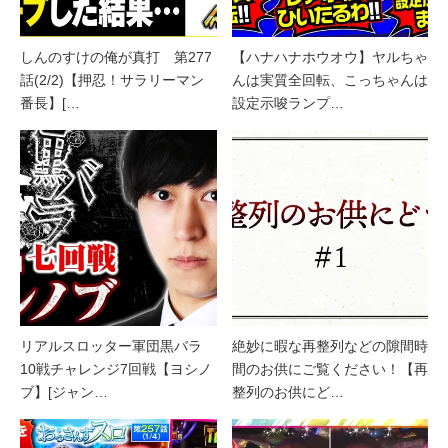
しんのすけの俺が真打 第277
【ハナハナホウオウ】ヤルちゃ
話(2/2)【押忍！サラリーマン
んは実質全回転、こっちゃんは
番長】[…
設定示唆ランプ…
リアルスロッター軍団黒バラ
絶妙に暇な再整列などの隙間時
10戦チャレンジ7回戦【ヨシノ
間のお供にご覧ください！【再
ブ】[ジャン…
整列のお供にど…