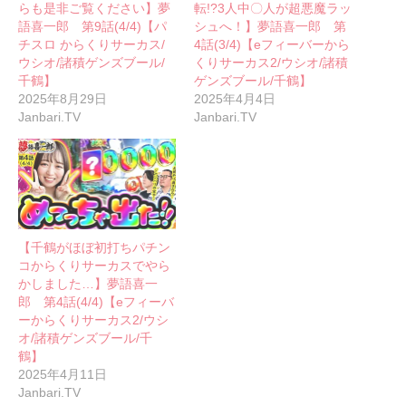
らも是非ご覧ください】夢
転!?3人中〇人が超悪魔ラッ
語喜一郎 第9話(4/4)【パ
シュへ！】夢語喜一郎 第
チスロ からくりサーカス/
4話(3/4)【eフィーバーから
ウシオ/諸積ゲンズブール/
くりサーカス2/ウシオ/諸積
千鶴】
ゲンズブール/千鶴】
2025年8月29日
2025年4月4日
Janbari.TV
Janbari.TV
【千鶴がほぼ初打ちパチン
コからくりサーカスでやら
かしました…】夢語喜一
郎 第4話(4/4)【eフィーバ
ーからくりサーカス2/ウシ
オ/諸積ゲンズブール/千
鶴】
2025年4月11日
Janbari.TV