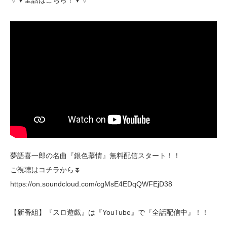
▽▼全話はこちら！▼▽
夢語喜一郎の名曲『銀色慕情』無料配信スタート！！
ご視聴はコチラから⏬️
https://on.soundcloud.com/cgMsE4EDqQWFEjD38
【新番組】『スロ遊戯』は『YouTube』で『全話配信中』！！