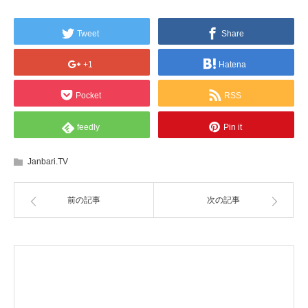
Tweet
Share
+1
Hatena
Pocket
RSS
feedly
Pin it
Janbari.TV
前の記事
次の記事