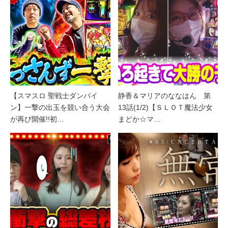
【スマスロ 聖戦士ダンバイ
静香＆マリアのななはん 第
ン】一撃の出玉を競い合う大会
13話(1/2)【ＳＬＯＴ魔法少女
が再び開催!!初…
まどか☆マ…