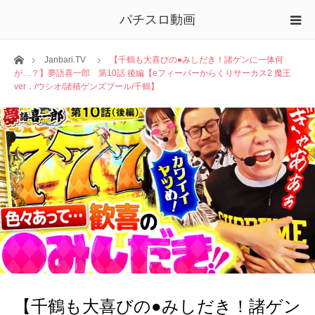
パチスロ動画
ホーム
Janbari.TV
【千鶴も大喜びの●みしだき！諸ゲンに一体何
が…？】夢語喜一郎 第10話 後編【eフィーバーからくりサーカス2 魔王
ver．/ウシオ/諸積ゲンズブール/千鶴】
【千鶴も大喜びの●みしだき！諸ゲン