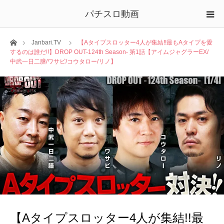
パチスロ動画
ホーム
Janbari.TV
【Aタイプスロッター4人が集結!!最もAタイプを愛
するのは誰だ!!】DROP OUT-124th Season- 第1話【アイムジャグラーEX/
中武一日二膳/ワサビ/コウタロー/リノ】
【Aタイプスロッター4人が集結!!最