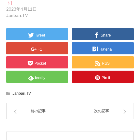
ト]
2023年4月11日
Janbari.TV
Tweet
Share
+1
Hatena
Pocket
RSS
feedly
Pin it
Janbari.TV
前の記事
次の記事