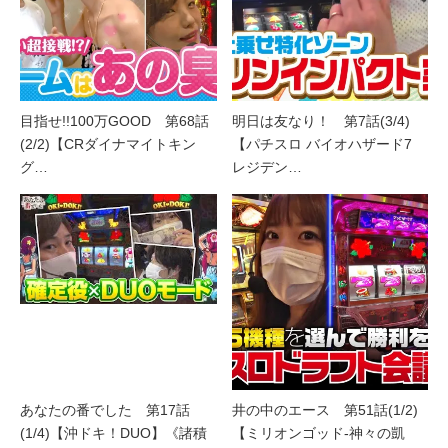
目指せ!!100万GOOD 第68話
明日は友なり！ 第7話(3/4)
(2/2)【CRダイナマイトキン
【パチスロ バイオハザード7
グ…
レジデン…
あなたの番でした 第17話
井の中のエース 第51話(1/2)
(1/4)【沖ドキ！DUO】《諸積
【ミリオンゴッド‐神々の凱