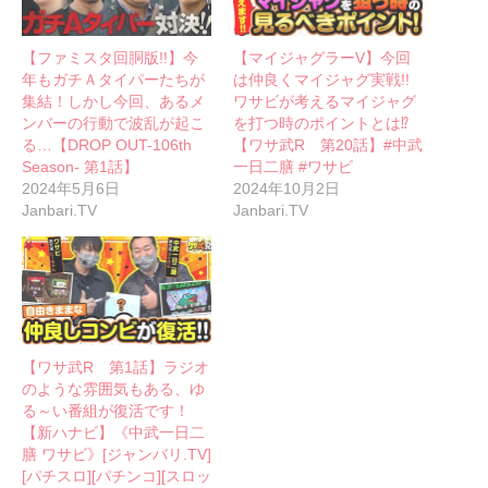
【ファミスタ回胴版!!】今
【マイジャグラーV】今回
年もガチＡタイパーたちが
は仲良くマイジャグ実戦!!
集結！しかし今回、あるメ
ワサビが考えるマイジャグ
ンバーの行動で波乱が起こ
を打つ時のポイントとは⁉
る…【DROP OUT-106th
【ワサ武R 第20話】#中武
Season- 第1話】
一日二膳 #ワサビ
2024年5月6日
2024年10月2日
Janbari.TV
Janbari.TV
【ワサ武R 第1話】ラジオ
のような雰囲気もある、ゆ
る～い番組が復活です！
【新ハナビ】《中武一日二
膳 ワサビ》[ジャンバリ.TV]
[パチスロ][パチンコ][スロッ