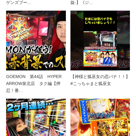
ゲンズブー…
旋‐】《ジ…
GOEMON 第44話 HYPER
【神様と狐巫女の恋バナ！！】
ARROW泉北店 タク編【押
#こっちゃまと狐巫女
忍！番…