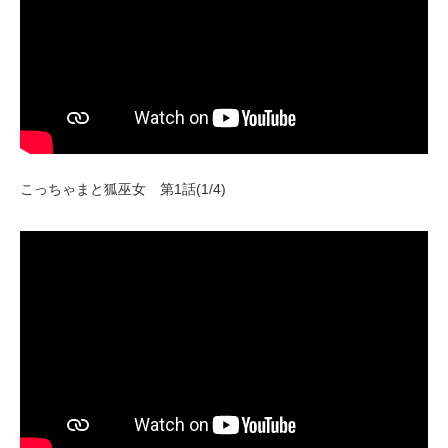
こっちゃまと狐巫女 第1話(1/4)