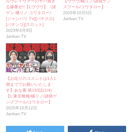
ルヴレイヴァーのヤバ過ぎ
【ヴヴヴ/橘リノ/諸積ゲン
る爆乗せ!!【Lヴヴヴ】《諸
ズブール/コウタロー】
ゲン 橘リノ コウタロー》
2025年10月5日
[ジャンバリ.TV][パチスロ]
Janbari.TV
[パチンコ][スロット]
2023年4月9日
Janbari.TV
【お叱りのコメントは1人1
個まででお願いいたしま
す】あな番 第193話(1/4)
【L 東京喰種/橘リノ/諸積ゲ
ンズブール/コウタロー】
2025年10月12日
Janbari.TV