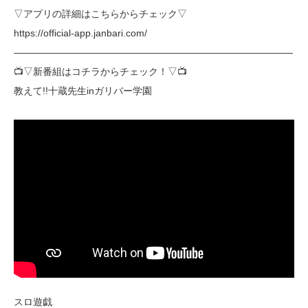
▽アプリの詳細はこちらからチェック▽
https://official-app.janbari.com/
―――――――――――――――――――――――――――――
📺▽新番組はコチラからチェック！▽📺
教えて!!十蔵先生inガリバー学園
スロ遊戯