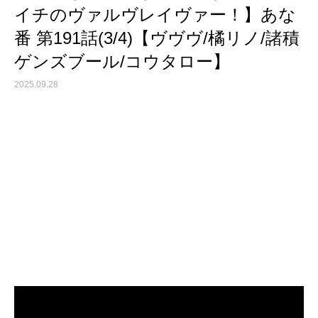
イチのヴァルヴレイヴァー！】あな
番 第191話(3/4)【ヴヴヴ/橘リノ/諸積
ゲンズブール/コウタロー】
2025.09.28