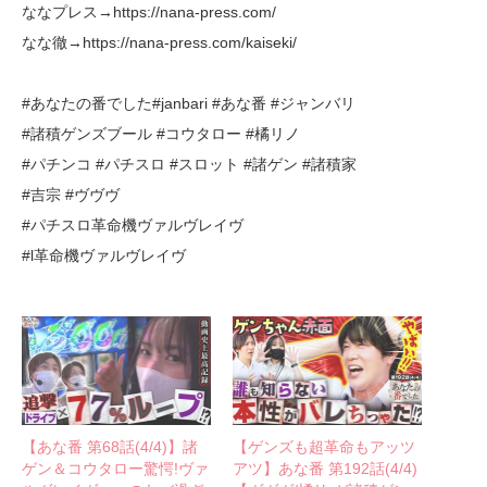
ななプレス→https://nana-press.com/
なな徹→https://nana-press.com/kaiseki/
#あなたの番でした#janbari #あな番 #ジャンバリ
#諸積ゲンズブール #コウタロー #橘リノ
#パチンコ #パチスロ #スロット #諸ゲン #諸積家
#吉宗 #ヴヴヴ
#パチスロ革命機ヴァルヴレイヴ
#l革命機ヴァルヴレイヴ
【あな番 第68話(4/4)】諸
【ゲンズも超革命もアッツ
ゲン＆コウタロー驚愕!ヴァ
アツ】あな番 第192話(4/4)