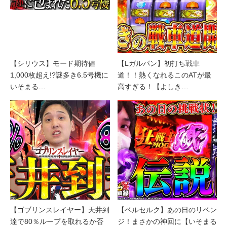
【シリウス】モード期待値
【Lガルパン】初打ち戦車
1,000枚超え!?謎多き6.5号機に
道！！熱くなれるこのATが最
いそまる…
高すぎる！【よしき…
【ゴブリンスレイヤー】天井到
【ベルセルク】あの日のリベン
達で80％ループを取れるか否
ジ！まさかの神回に【いそまる