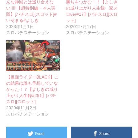
んな神回とは巡り合えな
勝ちをつかむ！！【よしき
い!!!!!【超特別編・４人実
の成り上がり人生録 家ス
践】[パチスロ][スロット]#
ロver#17】[パチスロ][スロ
いそまる#よしき
ット]
2023年1月1日
2020年7月17日
スロパチステーション
スロパチステーション
【仮面ライダーBLACK】こ
の結果は誰も予想していな
かった！？【よしきの成り
上がり人生録#291】[パチ
スロ][スロット]
2020年11月2日
スロパチステーション
Tweet
Share