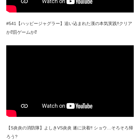
#541【ハッピージャグラー】追い込まれた漢の本気実践‼クリア
か⁉罰ゲームか⁉
【S炎炎の消防隊】よしきVS炎炎 遂に決着‼ ショウ…そろそろ帰
ろう?