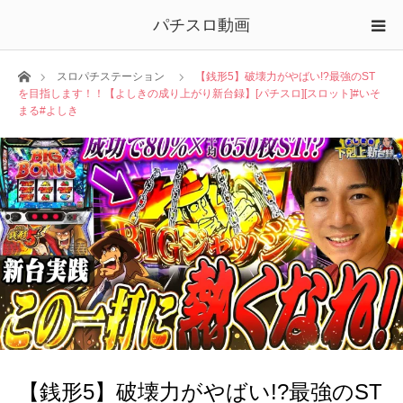
パチスロ動画
ホーム
スロパチステーション
【銭形5】破壊力がやばい!?最強のST
を目指します！！【よしきの成り上がり新台録】[パチスロ][スロット]#いそ
まる#よしき
【銭形5】破壊力がやばい!?最強のST