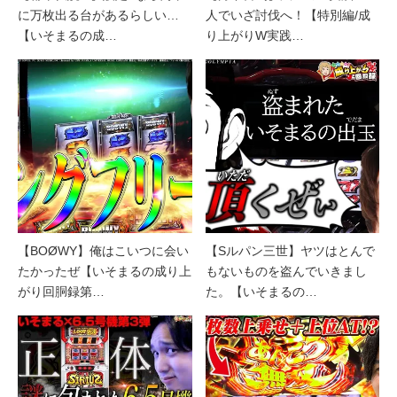
に万枚出る台があるらしい…
人でいざ討伐へ！【特別編/成
【いそまるの成…
り上がりW実践…
【BOØWY】俺はこいつに会い
【Sルパン三世】ヤツはとんで
たかったぜ【いそまるの成り上
もないものを盗んでいきまし
がり回胴録第…
た。【いそまるの…