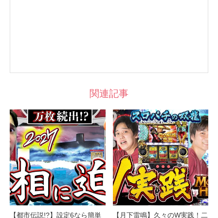
関連記事
【都市伝説!?】設定6なら簡単
【月下雷鳴】久々のW実践！二