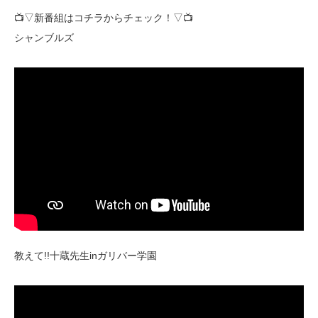
📺▽新番組はコチラからチェック！▽📺
シャンブルズ
教えて!!十蔵先生inガリバー学園