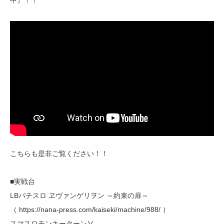
中』！！
こちらも是非ご覧ください！！
■実戦台
LBパチスロ ヱヴァンゲリヲン ～約束の扉～
（ https://nana-press.com/kaiseki/machine/988/ ）
スマスロモンキーターンⅤ