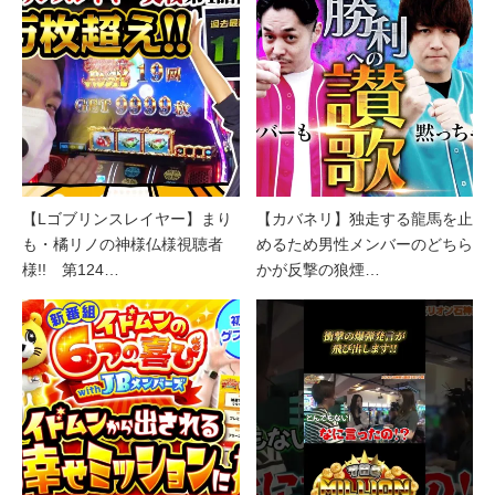
【Lゴブリンスレイヤー】まり
【カバネリ】独走する龍馬を止
も・橘リノの神様仏様視聴者
めるため男性メンバーのどちら
様!! 第124…
かが反撃の狼煙…