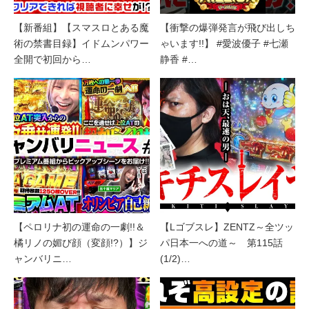
【新番組】【スマスロとある魔
【衝撃の爆弾発言が飛び出しち
術の禁書目録】イドムンパワー
ゃいます!!】 #愛波優子 #七瀬
全開で初回から…
静香 #…
【ペロリナ初の運命の一劇!!＆
【Lゴブスレ】ZENTZ～全ツッ
橘リノの媚び顔（変顔!?）】ジ
パ日本一への道～ 第115話
ャンバリニ…
(1/2)…