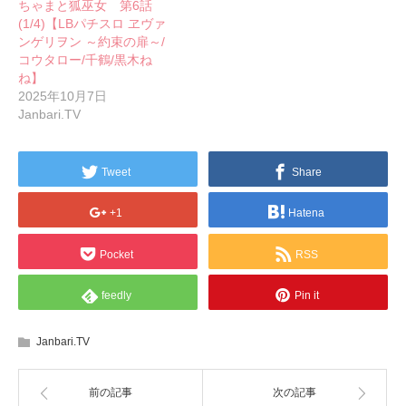
ちゃまと狐巫女 第6話
(1/4)【LBパチスロ ヱヴァ
ンゲリヲン ～約束の扉～/
コウタロー/千鶴/黒木ね
ね】
2025年10月7日
Janbari.TV
Tweet
Share
+1
Hatena
Pocket
RSS
feedly
Pin it
Janbari.TV
前の記事
次の記事