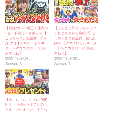
【最強のB2or艇王！運命の
【このまま終わっちゃう!?
1セット目にいざ参らん!!】
それとも奇跡の継続!?】こ
こっちゃまと狐巫女 第6
っちゃまと狐巫女 第6話
話(2/4)【スマスロモンキー
(4/4)【スマスロモンキータ
ターンV/コウタロー/千鶴/
ーンV/コウタロー/千鶴/黒
黒木ねね】
木ねね】
2025年10月14日
2025年10月28日
Janbari.TV
Janbari.TV
【嬉しぃぃぃ！】ねねが絶
叫！ちづ姉からすごいのも
らえちゃいました！！こっ