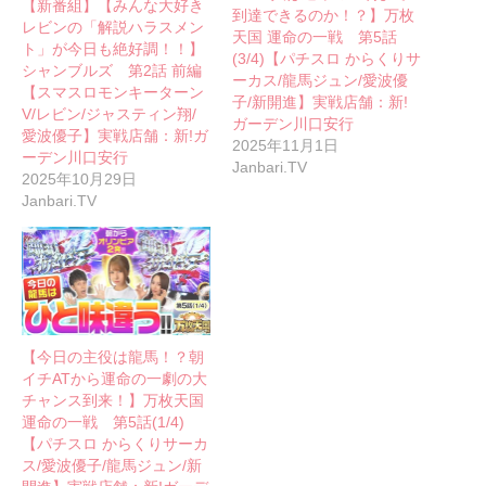
【新番組】【みんな大好き
到達できるのか！？】万枚
レビンの「解説ハラスメン
天国 運命の一戦 第5話
ト」が今日も絶好調！！】
(3/4)【パチスロ からくりサ
シャンブルズ 第2話 前編
ーカス/龍馬ジュン/愛波優
【スマスロモンキーターン
子/新開進】実戦店舗：新!
V/レビン/ジャスティン翔/
ガーデン川口安行
愛波優子】実戦店舗：新!ガ
2025年11月1日
ーデン川口安行
Janbari.TV
2025年10月29日
Janbari.TV
【今日の主役は龍馬！？朝
イチATから運命の一劇の大
チャンス到来！】万枚天国
運命の一戦 第5話(1/4)
【パチスロ からくりサーカ
ス/愛波優子/龍馬ジュン/新