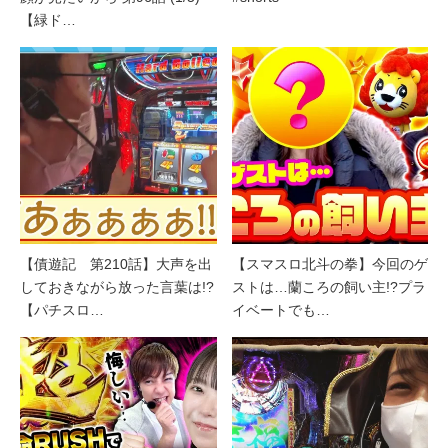
【緑ド…
【債遊記 第210話】大声を出
【スマスロ北斗の拳】今回のゲ
しておきながら放った言葉は!?
ストは…蘭ころの飼い主!?プラ
【パチスロ…
イベートでも…