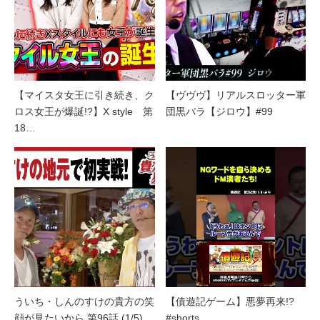
【マイスタ女王に引き続き、ク
【ヴヴヴ】リアルスロッター軍
ロス女王が爆誕!?】X style 第
団黒バラ【ジロウ】#99
18…
ういち・しんのすけの貴方の笑
【債遊記ゲーム】悪夢再来!?
顔が見たいから 第96話 (1/5)
#shorts