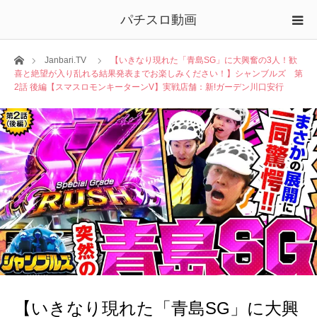
パチスロ動画
ホーム
Janbari.TV
【いきなり現れた「青島SG」に大興奮の3人！歓
喜と絶望が入り乱れる結果発表までお楽しみください！】シャンブルズ 第
2話 後編【スマスロモンキーターンV】実戦店舗：新!ガーデン川口安行
【いきなり現れた「青島SG」に大興