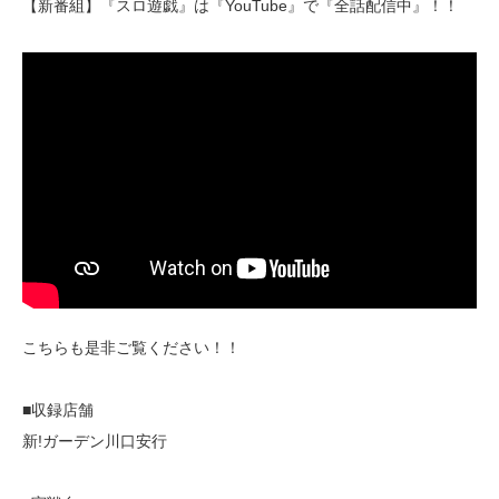
【新番組】『スロ遊戯』は『YouTube』で『全話配信中』！！
こちらも是非ご覧ください！！
■収録店舗
新!ガーデン川口安行