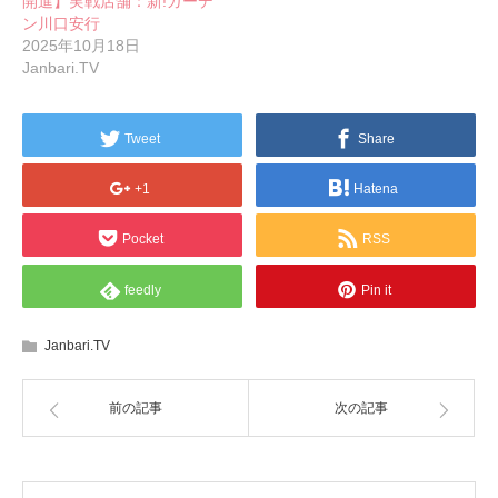
開進】実戦店舗：新!ガーデ
ン川口安行
2025年10月18日
Janbari.TV
Tweet
Share
+1
Hatena
Pocket
RSS
feedly
Pin it
Janbari.TV
前の記事
次の記事